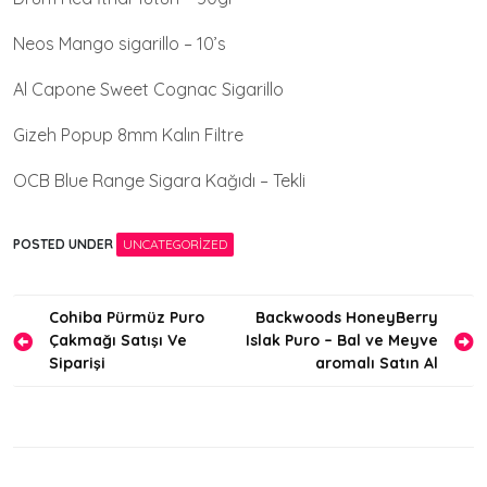
Neos Mango sigarillo – 10’s
Al Capone Sweet Cognac Sigarillo
Gizeh Popup 8mm Kalın Filtre
OCB Blue Range Sigara Kağıdı – Tekli
POSTED UNDER
UNCATEGORIZED
Yazı
Cohiba Pürmüz Puro
Backwoods HoneyBerry
Çakmağı Satışı Ve
Islak Puro – Bal ve Meyve
gezinmesi
Siparişi
aromalı Satın Al