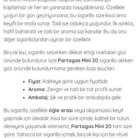
kaplamaz ve her an yanınızda taşıyabilirsiniz. Özellikle
yoğun bir gün geçiriyorsanız, bu sigarillo size kısa ama
keyifli bir mola sunar. Tadı ise oldukça yoğundur. İlk ısırıkta,
hafif baharatlı ve tatlı bir aroma sizi karşılar. Bu da onu
diğer sigarillolardan ayıran bir özelliktir.
Birçok kişi, sigarillo seçerken dikkat ettiği noktaları göz
önünde bulundurur. İşte
Partagas Mini 20
sigarillo alırken
göz önünde bulundurmanız gereken bazı ipuçları:
Fiyat:
Kaliteye göre uygun fiyatlıdır.
Aroma:
Zengin ve tatlı bir tat profili sunar.
Ambalaj:
Şık ve pratik bir ambalajda gelir.
Bu sigarillo, özellikle
öğle arası
veya akşamüstü keyif
yapmak için idealdir. Kısa bir süre içinde, kaliteli bir tütün
deneyimi yaşamak isterseniz,
Partagas Mini 20
tam size
göre. Yalnızca bir sigarillo içmek, birçok kişi için bir ritüel