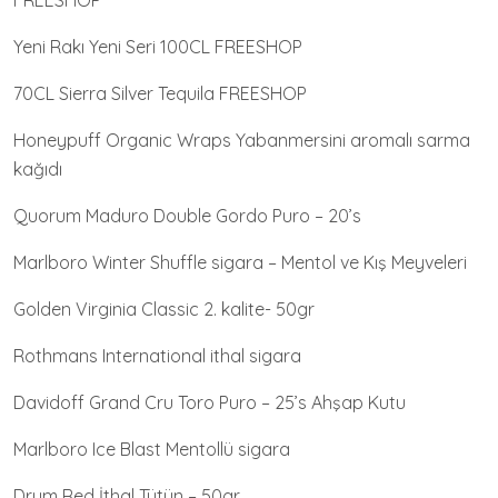
FREESHOP
Yeni Rakı Yeni Seri 100CL FREESHOP
70CL Sierra Silver Tequila FREESHOP
Honeypuff Organic Wraps Yabanmersini aromalı sarma
kağıdı
Quorum Maduro Double Gordo Puro – 20’s
Marlboro Winter Shuffle sigara – Mentol ve Kış Meyveleri
Golden Virginia Classic 2. kalite- 50gr
Rothmans International ithal sigara
Davidoff Grand Cru Toro Puro – 25’s Ahşap Kutu
Marlboro Ice Blast Mentollü sigara
Drum Red İthal Tütün – 50gr