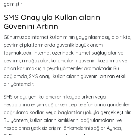
gelmiştir.
SMS Onayıyla Kullanıcıların
Güvenini Artırın
Günümüzde internet kullanımının yaygınlaşmasıyla birlikte,
çevrimiçi platformlarda güvenlik büyük önem
taşımaktadır. İnternet üzerindeki hizmet sağlayıcılar ve
çevrimiçi mağazalar, kullanıcıların güvenini kazanmak ve
onları korumak için çeşitli yöntemler aramaktadır. Bu
bağlamda, SMS onayı kullanıcıların güvenini artıran etkili
bir yöntemdir.
SMS onayı, yeni kullanıcıların kaydolurken veya
hesaplarına erişim sağlarken cep telefonlarına gönderilen
doğrulama kodları veya bağlantılar yoluyla gerçekleştirilir.
Bu yöntem, kullanıcıların kimliklerini doğrulamalarını ve
hesaplarına yetkisiz erişimi önlemelerini sağlar. Ayrıca,