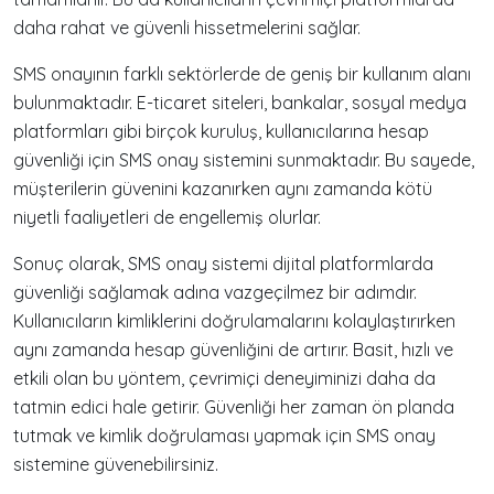
daha rahat ve güvenli hissetmelerini sağlar.
SMS onayının farklı sektörlerde de geniş bir kullanım alanı
bulunmaktadır. E-ticaret siteleri, bankalar, sosyal medya
platformları gibi birçok kuruluş, kullanıcılarına hesap
güvenliği için SMS onay sistemini sunmaktadır. Bu sayede,
müşterilerin güvenini kazanırken aynı zamanda kötü
niyetli faaliyetleri de engellemiş olurlar.
Sonuç olarak, SMS onay sistemi dijital platformlarda
güvenliği sağlamak adına vazgeçilmez bir adımdır.
Kullanıcıların kimliklerini doğrulamalarını kolaylaştırırken
aynı zamanda hesap güvenliğini de artırır. Basit, hızlı ve
etkili olan bu yöntem, çevrimiçi deneyiminizi daha da
tatmin edici hale getirir. Güvenliği her zaman ön planda
tutmak ve kimlik doğrulaması yapmak için SMS onay
sistemine güvenebilirsiniz.