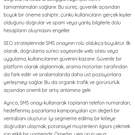
tamamlamaları sağlanır. Bu süreç, güvenlik açısından
büyük bir öneme sahiptir, çünkü kullanıcıların gerçek kişiler
olduğunu doğrular ve spam veya yanlış bilgilerle dolu
hesapların oluşmasını engeller.
SEO stratejilerinde SMS onayının rolü oldukça büyüktür. İlk
olarak, doğrulama süreci sayesinde web sitesi veya
uygulama, kullanıcılarının güvenini kazanır. Güvenilir bir
platform olarak algılanmak, arama motorları tarafından
da fark edilir ve sıralamalarda daha üst pozisyonlara
yerleşmeyi sağlar. Bu da organik trafik ve görünürlük
açısından önemli bir artış anlamına gelir.
Ayrıca, SMS onayı kullanarak toplanan telefon numaraları,
hedeflenmiş pazarlama kampanyaları için değerli bir
veritabanı oluşturur. İyi segmente edilmiş bir kitleye
doğrudan ulaşmak, potansiyel müşterilerin ilgisini çekmek
için etkili bir yöntemdir. Örneğin, yeni ürün veya