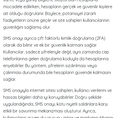
mücadele edilirken, hesapların gerçek ve güvenilir kişilere
ait olduğu doğrulanır. Böylece, potansiyel zararlı
faaliyetlerin önüne geçilir ve site sahipleri kullanıcılarının
güvenliğini sağlamış olur.
SMS onayı ayrıca çift faktörlü kimlik doğrulama (2FA)
olarak da bilinir ve ek bir güvenlik katmanı sağlar.
Kullanıcılar, sadece şifreleriyle değil, aynı zamanda cep
telefonlarına gelen doğrulama koduyla da hesaplarına
erişebilirler. Bu yöntem, şifrelerin sızdırılması veya
çalınması durumunda bile hesapların güvende kalmasını
sağlar.
SMS onayıyla internet sitesi sahipleri, kullanıcı verilerini ve
hassas bilgileri daha iyi koruyabilirler. Doğru şekilde
uygulandığında, SMS onayı, kötü niyetli saldırılara karşı
etkili bir savunma mekanizması oluşturur. Ayrıca,
kullanıcıların güven duygusunu artırır ve markanın itibarını