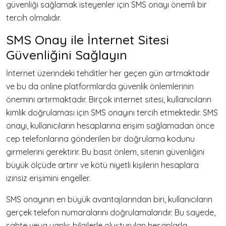
güvenliği sağlamak isteyenler için SMS onayı önemli bir
tercih olmalıdır.
SMS Onay ile İnternet Sitesi
Güvenliğini Sağlayın
İnternet üzerindeki tehditler her geçen gün artmaktadır
ve bu da online platformlarda güvenlik önlemlerinin
önemini artırmaktadır. Birçok internet sitesi, kullanıcıların
kimlik doğrulaması için SMS onayını tercih etmektedir. SMS
onayı, kullanıcıların hesaplarına erişim sağlamadan önce
cep telefonlarına gönderilen bir doğrulama kodunu
girmelerini gerektirir. Bu basit önlem, sitenin güvenliğini
büyük ölçüde artırır ve kötü niyetli kişilerin hesaplara
izinsiz erişimini engeller.
SMS onayının en büyük avantajlarından biri, kullanıcıların
gerçek telefon numaralarını doğrulamalarıdır. Bu sayede,
sahte veya yanlış bilgilerle oluşturulan hesaplarla