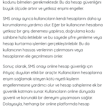
kodunu bilmeleri gerekmektedir. Bu da hesap güvenliğini
büyük ölçüde artırır ve yetkisiz erişimi engeller.
SMS onayı ayrıca kullanıcıların kendi hesaplarını daha iyi
korumalarına yardımcı olur. Eğer bir kullanıcının hesabına
yetkisiz bir giriş denemesi yapılırsa, doğrulama kodu
sahibine hızla iletilebilir ve bu sayede şifre yenileme veya
hesap kurtarma işlemleri gerçekleştirilebilir. Bu da
kullanıcının hassas verilerinin çalınmasını veya
hesaplarının ele geçirilmesini önler.
Sonuç olarak, SMS onayı online hesap güvenliği için
ihtiyaç duyulan etkili bir araçtır. Kullanıcıların hesaplarına
erişim sağlamak isteyen kötü niyetli kişilerin
engellenmesine yardımcı olur ve hesap sahiplerine ek bir
güvenlik katmanı sunar. Kullanıcıların online dünyada
güvenli ve korunaklı bir deneyim yaşamasını sağlar.
Dolayısıyla, herhangi bir online platformda hesap