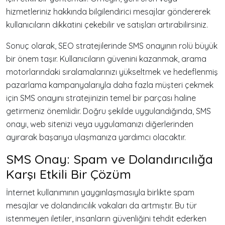
hizmetleriniz hakkında bilgilendirici mesajlar göndererek
kullanıcıların dikkatini çekebilir ve satışları artırabilirsiniz.
Sonuç olarak, SEO stratejilerinde SMS onayının rolü büyük
bir önem taşır. Kullanıcıların güvenini kazanmak, arama
motorlarındaki sıralamalarınızı yükseltmek ve hedeflenmiş
pazarlama kampanyalarıyla daha fazla müşteri çekmek
için SMS onayını stratejinizin temel bir parçası haline
getirmeniz önemlidir. Doğru şekilde uygulandığında, SMS
onayı, web sitenizi veya uygulamanızı diğerlerinden
ayırarak başarıya ulaşmanıza yardımcı olacaktır.
SMS Onay: Spam ve Dolandırıcılığa
Karşı Etkili Bir Çözüm
İnternet kullanımının yaygınlaşmasıyla birlikte spam
mesajlar ve dolandırıcılık vakaları da artmıştır. Bu tür
istenmeyen iletiler, insanların güvenliğini tehdit ederken