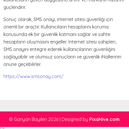
güçlendirir.
Sonuç olarak, SMS onayı, internet sitesi güvenliği için
önemli bir araçtır. Kullanıcıların hesaplarını koruma
konusunda ek bir güvenlik katmanı sağlar ve sahte
hesapların oluşmasını engeller. İnternet sitesi sahipleri,
SMS onayını entegre ederek kullanıcılarının güvenliğini
sağlayabilir ve olumsuz sonuçların ve güvenlik ihlallerinin
önüne geçebilirler.
https://www.smsonay.com/
© Ganyan Bayileri 2026
|
Designed by
PixaHive.com
.