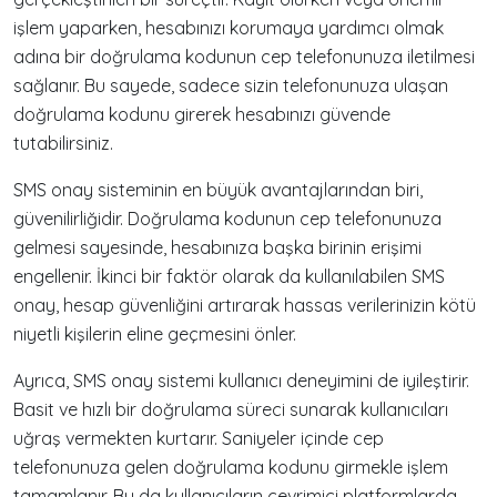
işlem yaparken, hesabınızı korumaya yardımcı olmak
adına bir doğrulama kodunun cep telefonunuza iletilmesi
sağlanır. Bu sayede, sadece sizin telefonunuza ulaşan
doğrulama kodunu girerek hesabınızı güvende
tutabilirsiniz.
SMS onay sisteminin en büyük avantajlarından biri,
güvenilirliğidir. Doğrulama kodunun cep telefonunuza
gelmesi sayesinde, hesabınıza başka birinin erişimi
engellenir. İkinci bir faktör olarak da kullanılabilen SMS
onay, hesap güvenliğini artırarak hassas verilerinizin kötü
niyetli kişilerin eline geçmesini önler.
Ayrıca, SMS onay sistemi kullanıcı deneyimini de iyileştirir.
Basit ve hızlı bir doğrulama süreci sunarak kullanıcıları
uğraş vermekten kurtarır. Saniyeler içinde cep
telefonunuza gelen doğrulama kodunu girmekle işlem
tamamlanır. Bu da kullanıcıların çevrimiçi platformlarda