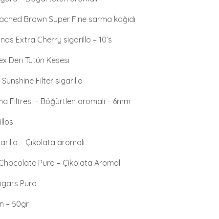
ached Brown Super Fine sarma kağıdı
s Extra Cherry sigarillo – 10’s
ex Deri Tütün Kesesi
nshine Filter sigarillo
a Filtresi – Böğürtlen aromalı – 6mm
llos
rillo – Çikolata aromalı
Chocolate Puro – Çikolata Aromalı
igars Puro
ün – 50gr