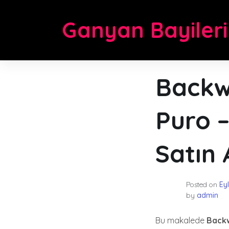
Skip
to
Ganyan Bayileri
content
Backw
Puro 
Satın 
Posted on
Eyl
by
admin
Bu makalede
Back