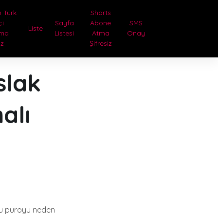
 Türk
Shorts
çi
Sayfa
Abone
SMS
Liste
tma
Listesi
Atma
Onay
iz
Şifresiz
slak
alı
 bu puroyu neden