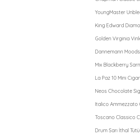
YoungMaster Unble
King Edward Diamond
Golden Virginia Vinl
Dannemann Moods Su
Mix Blackberry Sarm
La Paz 10 Mini Cigari
Neos Chocolate Siga
Italico Ammezzato 
Toscano Classico C
Drum Sarı İthal Tüt