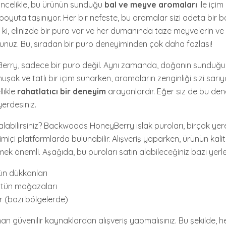
 Öncelikle, bu ürünün sunduğu
bal ve meyve aromaları
ile içim
 boyuta taşınıyor. Her bir nefeste, bu aromalar sizi adeta bir
ki, elinizde bir puro var ve her dumanında taze meyvelerin ve
rsunuz. Bu, sıradan bir puro deneyiminden çok daha fazlası!
y, sadece bir puro değil. Aynı zamanda, doğanın sunduğu en 
uşak ve tatlı bir içim sunarken, aromaların zenginliği sizi sarıy
likle
rahatlatıcı bir deneyim
arayanlardır. Eğer siz de bu d
yerdesiniz.
alabilirsiniz? Backwoods HoneyBerry ıslak puroları, birçok yer
içi platformlarda bulunabilir. Alışveriş yaparken, ürünün kali
mek önemli. Aşağıda, bu puroları satın alabileceğiniz bazı yerler
tün dükkanları
ütün mağazaları
r (bazı bölgelerde)
 güvenilir kaynaklardan alışveriş yapmalısınız. Bu şekilde, hem