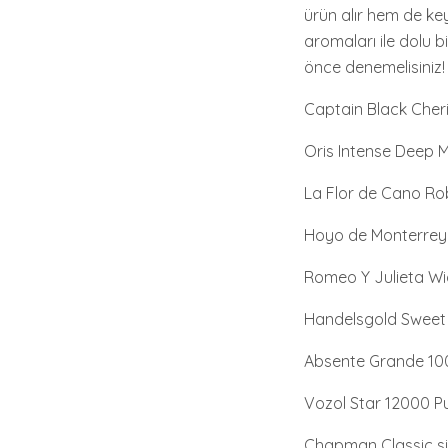
ürün alır hem de ke
aromaları ile dolu b
önce denemelisiniz!
Captain Black Cher
Oris Intense Deep Mi
La Flor de Cano R
Hoyo de Monterrey
Romeo Y Julieta Wi
Handelsgold Sweet C
Absente Grande 1
Vozol Star 12000 P
Chapman Classic si