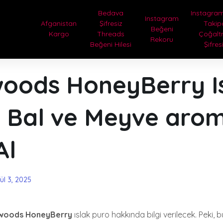
Bedava
Instagram
Instagram
Afganistan
Şifresiz
Takip
Beğeni
Kargo
Threads
Çoğal
Rekoru
Beğeni Hilesi
Şifres
oods HoneyBerry I
– Bal ve Meyve arom
Al
ül 3, 2025
woods HoneyBerry
ıslak puro hakkında bilgi verilecek. Peki,