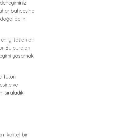
 deneyiminiz
 bahar bahçesine
 doğal balın
iyi tatları bir
or. Bu puroları
eneyimi yaşamak
el tütün
tesine ve
i sıraladık:
 kaliteli bir