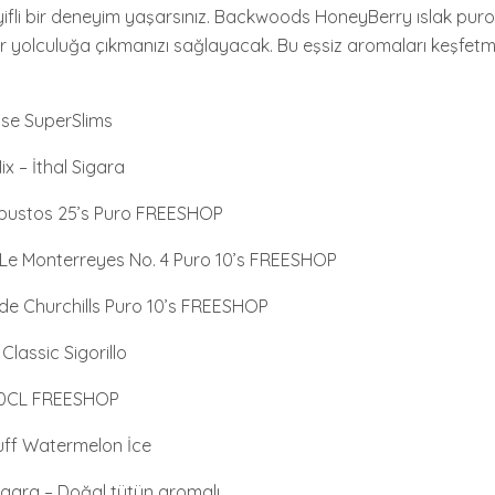
yifli bir deneyim yaşarsınız. Backwoods HoneyBerry ıslak pur
ir yolculuğa çıkmanızı sağlayacak. Bu eşsiz aromaları keşfetme
ise SuperSlims
x – İthal Sigara
obustos 25’s Puro FREESHOP
Le Monterreyes No. 4 Puro 10’s FREESHOP
de Churchills Puro 10’s FREESHOP
lassic Sigorillo
00CL FREESHOP
uff Watermelon İce
gara – Doğal tütün aromalı