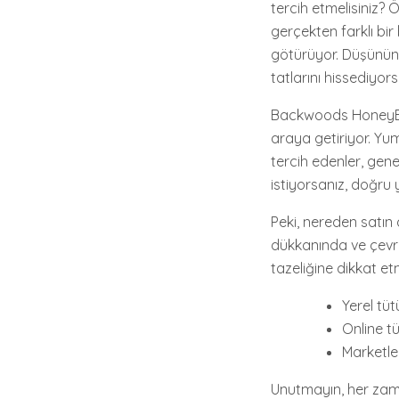
tercih etmelisiniz?
gerçekten farklı bir
götürüyor. Düşünün 
tatlarını hissediyo
Backwoods HoneyBerr
araya getiriyor. Yum
tercih edenler, genel
istiyorsanız, doğru 
Peki, nereden satın 
dükkanında ve çevrim
tazeliğine dikkat et
Yerel tü
Online t
Marketle
Unutmayın, her zaman