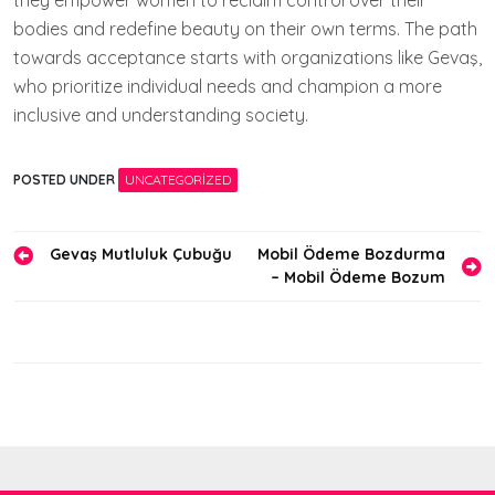
they empower women to reclaim control over their
bodies and redefine beauty on their own terms. The path
towards acceptance starts with organizations like Gevaş,
who prioritize individual needs and champion a more
inclusive and understanding society.
POSTED UNDER
UNCATEGORIZED
Yazı
Gevaş Mutluluk Çubuğu
Mobil Ödeme Bozdurma
– Mobil Ödeme Bozum
gezinmesi