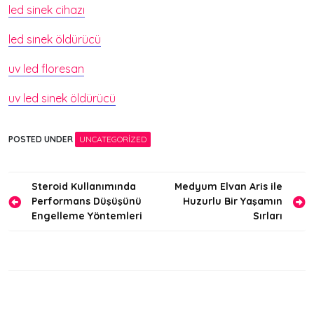
led sinek cihazı
led sinek öldürücü
uv led floresan
uv led sinek öldürücü
POSTED UNDER
UNCATEGORIZED
Yazı
Steroid Kullanımında
Medyum Elvan Aris ile
Performans Düşüşünü
Huzurlu Bir Yaşamın
gezinmesi
Engelleme Yöntemleri
Sırları