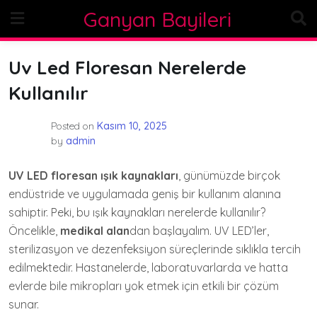
Skip
Ganyan Bayileri
to
content
Uv Led Floresan Nerelerde
Kullanılır
Posted on
Kasım 10, 2025
by
admin
UV LED floresan ışık kaynakları
, günümüzde birçok
endüstride ve uygulamada geniş bir kullanım alanına
sahiptir. Peki, bu ışık kaynakları nerelerde kullanılır?
Öncelikle,
medikal alan
dan başlayalım. UV LED’ler,
sterilizasyon ve dezenfeksiyon süreçlerinde sıklıkla tercih
edilmektedir. Hastanelerde, laboratuvarlarda ve hatta
evlerde bile mikropları yok etmek için etkili bir çözüm
sunar.