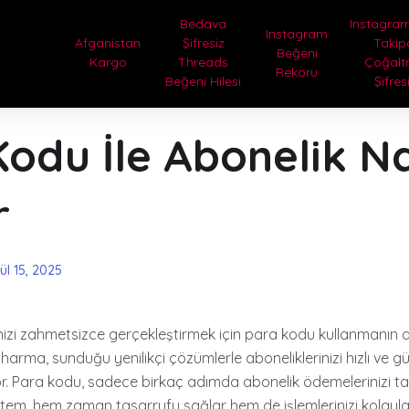
Bedava
Instagram
Instagram
Afganistan
Şifresiz
Takip
Beğeni
Kargo
Threads
Çoğal
Rekoru
Beğeni Hilesi
Şifres
odu İle Abonelik Na
r
ül 15, 2025
izi zahmetsizce gerçekleştirmek için para kodu kullanmanın a
harma, sunduğu yenilikçi çözümlerle aboneliklerinizi hızlı ve güv
or. Para kodu, sadece birkaç adımda abonelik ödemelerinizi
tem, hem zaman tasarrufu sağlar hem de işlemlerinizi kolaylaşt