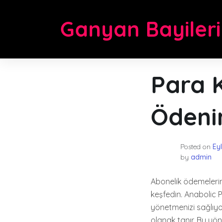
Skip
to
Ganyan Bayileri
content
Para K
Ödeni
Posted on
Eyl
by
admin
Abonelik ödemelerin
keşfedin. Anabolic P
yönetmenizi sağlıy
olanak tanır. Bu yön