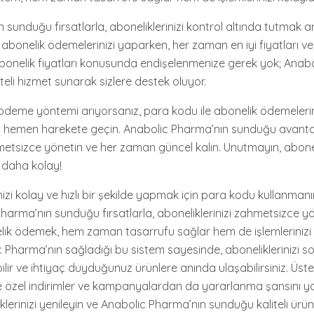
 sunduğu fırsatlarla, aboneliklerinizi kontrol altında tutmak a
 abonelik ödemelerinizi yaparken, her zaman en iyi fiyatları ve 
 Abonelik fiyatları konusunda endişelenmenize gerek yok; Anab
iteli hizmet sunarak sizlere destek oluyor.
ir ödeme yöntemi arıyorsanız, para kodu ile abonelik ödemelerin
in hemen harekete geçin. Anabolic Pharma’nın sunduğu avanta
metsizce yönetin ve her zaman güncel kalın. Unutmayın, aboneli
 daha kolay!
zi kolay ve hızlı bir şekilde yapmak için para kodu kullanmanın
harma’nın sunduğu fırsatlarla, aboneliklerinizi zahmetsizce yön
lik ödemek, hem zaman tasarrufu sağlar hem de işlemlerinizi
ic Pharma’nın sağladığı bu sistem sayesinde, aboneliklerinizi s
ilir ve ihtiyaç duyduğunuz ürünlere anında ulaşabilirsiniz. Üstel
özel indirimler ve kampanyalardan da yararlanma şansını yak
lerinizi yenileyin ve Anabolic Pharma’nın sunduğu kaliteli ürü