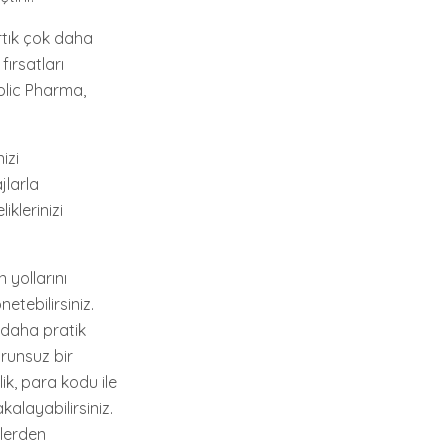
rtık çok daha
fırsatları
olic Pharma,
izi
jlarla
klerinizi
 yollarını
etebilirsiniz.
 daha pratik
orunsuz bir
ik, para kodu ile
alayabilirsiniz.
nlerden