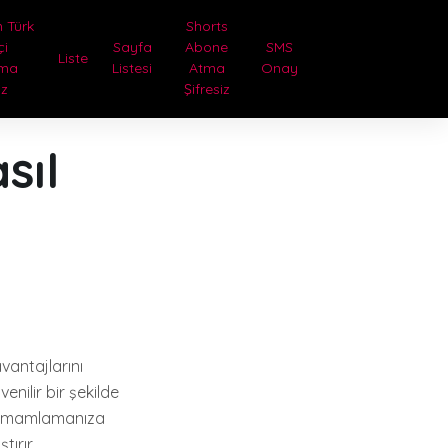
 Türk
Shorts
çi
Sayfa
Abone
SMS
Liste
tma
Listesi
Atma
Onay
iz
Şifresiz
sıl
vantajlarını
enilir bir şekilde
 tamamlamanıza
ırır.