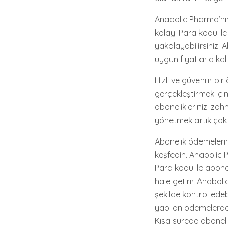
Anabolic Pharma’nın
kolay. Para kodu ile
yakalayabilirsiniz.
uygun fiyatlarla kal
Hızlı ve güvenilir b
gerçekleştirmek iç
aboneliklerinizi zah
yönetmek artık çok
Abonelik ödemelerini
keşfedin. Anabolic P
Para kodu ile abone
hale getirir. Anabol
şekilde kontrol edeb
yapılan ödemelerde 
Kısa sürede abonelik