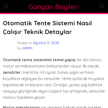
Skip
Ganyan Bayileri
to
content
Otomatik Tente Sistemi Nasıl
Çalışır Teknik Detaylar
Posted on
Ağustos 11, 2024
by
admin
Otomatik tente sisteminin temel yapısı
, bir dizi sensör,
motor ve mekanizmanın birleşiminden oluşur. İlk olarak,
sensörler
önemli bir rol oynar. Güneş ışığını ve hava
koşullarını algılayan bu sensörler, tente açılacak mı yoksa
kapatılacak mı kararını verir. Örneğin, güneş ışığı belirli bir
seviyeyi geçtiğinde veya rüzgarın hızı arttığında, sensörler
motoru harekete geçirir.
Motor mekanizması
ise, tentenin fiziksel olarak hareket