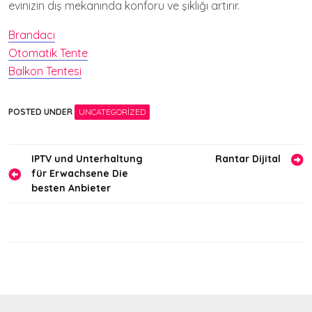
evinizin dış mekanında konforu ve şıklığı artırır.
Brandacı
Otomatik Tente
Balkon Tentesi
POSTED UNDER
UNCATEGORIZED
Yazı
IPTV und Unterhaltung
Rantar Dijital
für Erwachsene Die
gezinmesi
besten Anbieter