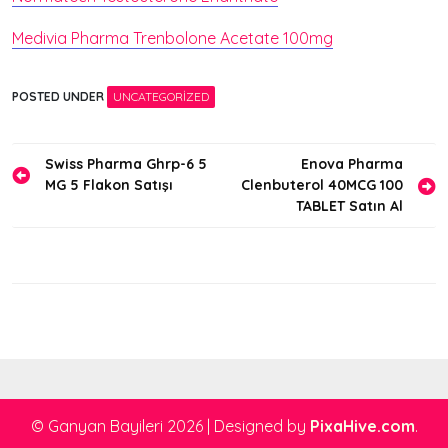
Medivia Pharma Trenbolone Acetate 100mg
POSTED UNDER
UNCATEGORIZED
Yazı
Swiss Pharma Ghrp-6 5
Enova Pharma
MG 5 Flakon Satışı
Clenbuterol 40MCG 100
gezinmesi
TABLET Satın Al
© Ganyan Bayileri 2026
|
Designed by
PixaHive.com
.