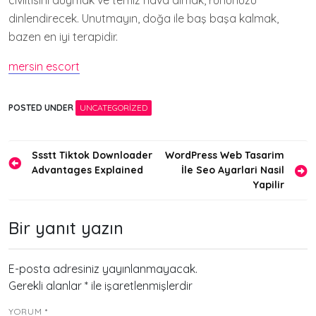
cıvıltısını duymak ve temiz hava almak, ruhunuzu
dinlendirecek. Unutmayın, doğa ile baş başa kalmak,
bazen en iyi terapidir.
mersin escort
POSTED UNDER
UNCATEGORIZED
Yazı
Ssstt Tiktok Downloader
WordPress Web Tasarim
Advantages Explained
İle Seo Ayarlari Nasil
gezinmesi
Yapilir
Bir yanıt yazın
E-posta adresiniz yayınlanmayacak.
Gerekli alanlar
*
ile işaretlenmişlerdir
YORUM
*