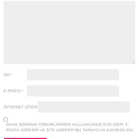
AD
*
E-POSTA
*
İNTERNET SITESI
DAHA SONRAKI YORUMLARIMDA KULLANILMASI IÇIN ADIM, E-
POSTA ADRESIM VE SITE ADRESIM BU TARAYICIYA KAYDEDILSIN.