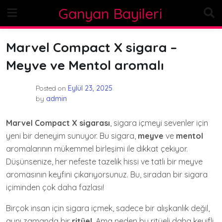
Skip
Ganyan Bayileri
to
content
Marvel Compact X sigara –
Meyve ve Mentol aromalı
Posted on
Eylül 23, 2025
by
admin
Marvel Compact X sigarası
, sigara içmeyi sevenler için
yeni bir deneyim sunuyor. Bu sigara,
meyve
ve
mentol
aromalarının mükemmel birleşimi ile dikkat çekiyor.
Düşünsenize, her nefeste tazelik hissi ve tatlı bir meyve
aromasının keyfini çıkarıyorsunuz. Bu, sıradan bir sigara
içiminden çok daha fazlası!
Birçok insan için sigara içmek, sadece bir alışkanlık değil,
aynı zamanda bir
ritüel
. Ama neden bu ritüeli daha keyifli