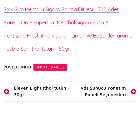
SMK Slim Mentollü Sigara Sarma Filtresi – 300 Adet
Karelia Ome Superslim Menthol Sigara Satın Al
Kent Zing Fresh ithal sigara – Limon ve Böğürtlen aromalı
Pueblo Sarı ithal tütün – 50gr
POSTED UNDER
UNCATEGORIZED
Yazı
Eleven Light ithal tütün –
Vds Sunucu Yönetim
30gr
Paneli Seçenekleri
gezinmesi