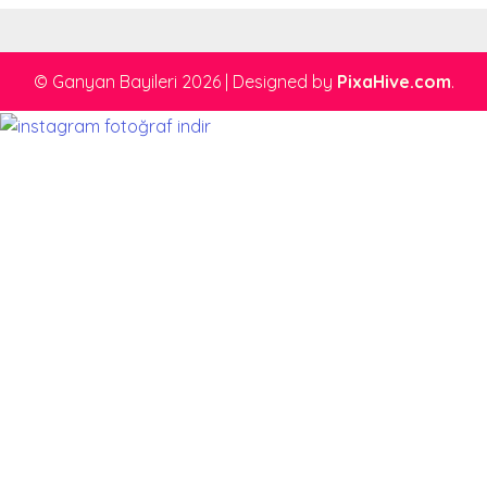
© Ganyan Bayileri 2026
|
Designed by
PixaHive.com
.