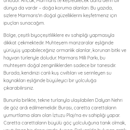
ünlüdür. Ancak, Marmaris'te keşfedilecek daha derin bir
dünya da vardır – doğa koruma alanları. Bu yazıda,
sizlere Marmaris'in doğal güzelliklerini keşfetmeniz için
ipuçları sunacağım.
Bölge, çeşitli biyoçeşitliliklere ev sahipliği yapmasıyla
dikkat çekmektedir. Muhteşem manzaralar eşliğinde
yürüyüş yapabileceğiniz ormanlık alanlar, korunan bitki ve
hayvan türleriyle doludur. Marmaris Milli Parkı, bu
muhteşem doğal zenginliklerden sadece bir tanesidir.
Burada, kendinizi canlı kuş cıvıltıları ve serinleyen su
kaynakları eşliğinde büyüleyici bir yolculuğa
çıkarabilirsiniz.
Bununla birlikte, tekne turlarıyla ulaşılabilen Dalyan Nehri
de göz ardı edilmemelidir. Burası, caretta carettaların
yumurtlama alanı olan İztuzu Plajı'na ev sahipliği yapar.
Caretta carettaların büyülü göç yolculuğuna tanık olmak,