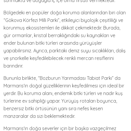
sunmakta ve doğayla iç içe olma fırsatı vermektedir.
Bölgedeki en popüler doğa koruma alanlarından biri olan
“Gökova Körfezi Milli Parkı”, etkileyici biyolojik çeşitliliği ve
korunmuş ekosistemleri ile dikkat çekmektedir. Burada,
gür ormanlar, kristal berraklığındaki su kaynakları ve
ender bulunan bitki türleri arasında yürüyüşler
yapabilirsiniz. Ayrıca, parktaki deniz suyu sıcaklıkları, dalış
ve şnorkelle keşfedilebilecek renkli mercan resiflerini
barındırır.
Bununla birlikte, “Bozburun Yarımadası Tabiat Parkı” da
Marmaris'in doğal güzelliklerinin keşfedilmesi için ideal bir
yerdir. Bu koruma alanı, endemik bitki türleri ve nadir kuş
türlerine ev sahipliği yapar. Yürüyüş rotaları boyunca,
benzersiz bitki örtüsünün yanı sıra nefes kesen
manzaralar da sizi beklemektedir.
Marmaris'in doğa severler için bir başka vazgeçilmez