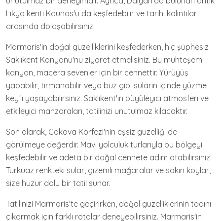
unutulmaz bir deneyimdir. Ayrıca, Dalyan'da bulunan antik
Likya kenti Kaunos'u da keşfedebilir ve tarihi kalıntılar
arasında dolaşabilirsiniz.
Marmaris'in doğal güzelliklerini keşfederken, hiç şüphesiz
Saklıkent Kanyonu'nu ziyaret etmelisiniz. Bu muhteşem
kanyon, macera sevenler için bir cennettir. Yürüyüş
yapabilir, tırmanabilir veya buz gibi suların içinde yüzme
keyfi yaşayabilirsiniz. Saklıkent'in büyüleyici atmosferi ve
etkileyici manzaraları, tatilinizi unutulmaz kılacaktır.
Son olarak, Gökova Körfezi'nin eşsiz güzelliği de
görülmeye değerdir. Mavi yolculuk turlarıyla bu bölgeyi
keşfedebilir ve adeta bir doğal cennete adım atabilirsiniz.
Turkuaz renkteki sular, gizemli mağaralar ve sakin koylar,
size huzur dolu bir tatil sunar.
Tatilinizi Marmaris'te geçirirken, doğal güzelliklerinin tadını
çıkarmak için farklı rotalar deneyebilirsiniz. Marmaris'in