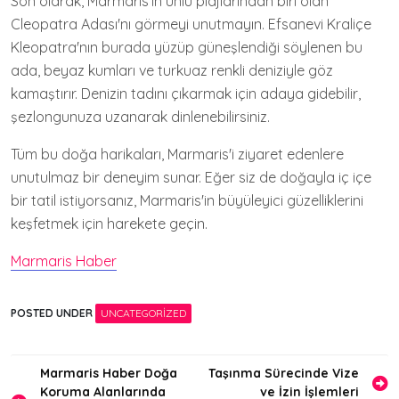
Son olarak, Marmaris'in ünlü plajlarından biri olan
Cleopatra Adası'nı görmeyi unutmayın. Efsanevi Kraliçe
Kleopatra'nın burada yüzüp güneşlendiği söylenen bu
ada, beyaz kumları ve turkuaz renkli deniziyle göz
kamaştırır. Denizin tadını çıkarmak için adaya gidebilir,
şezlongunuza uzanarak dinlenebilirsiniz.
Tüm bu doğa harikaları, Marmaris'i ziyaret edenlere
unutulmaz bir deneyim sunar. Eğer siz de doğayla iç içe
bir tatil istiyorsanız, Marmaris'in büyüleyici güzelliklerini
keşfetmek için harekete geçin.
Marmaris Haber
POSTED UNDER
UNCATEGORIZED
Yazı
Marmaris Haber Doğa
Taşınma Sürecinde Vize
Koruma Alanlarında
ve İzin İşlemleri