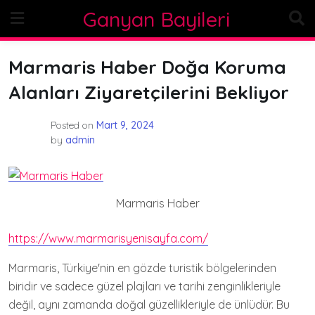
Skip
Ganyan Bayileri
to
content
Marmaris Haber Doğa Koruma
Alanları Ziyaretçilerini Bekliyor
Posted on
Mart 9, 2024
by
admin
Marmaris Haber
https://www.marmarisyenisayfa.com/
Marmaris, Türkiye'nin en gözde turistik bölgelerinden
biridir ve sadece güzel plajları ve tarihi zenginlikleriyle
değil, aynı zamanda doğal güzellikleriyle de ünlüdür. Bu