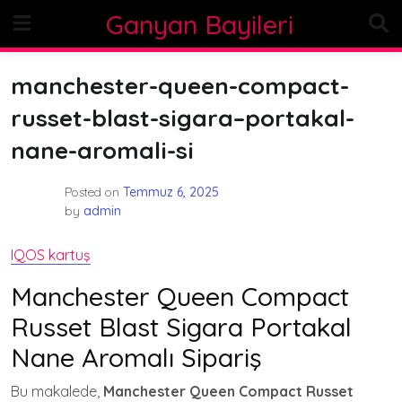
Skip
Ganyan Bayileri
to
content
manchester-queen-compact-
russet-blast-sigara–portakal-
nane-aromali-si
Posted on
Temmuz 6, 2025
by
admin
IQOS kartuş
Manchester Queen Compact
Russet Blast Sigara Portakal
Nane Aromalı Sipariş
Bu makalede,
Manchester Queen Compact Russet