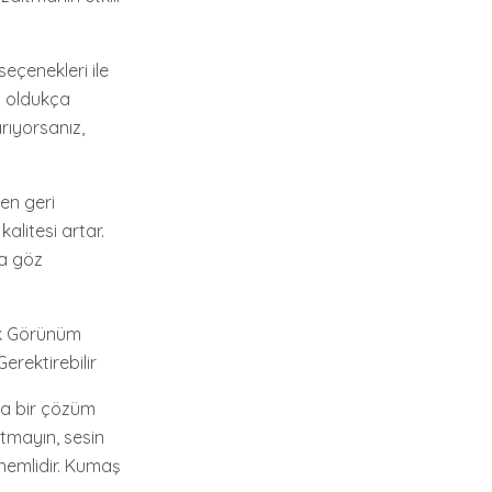
seçenekleri ile
jı oldukça
arıyorsanız,
den geri
alitesi artar.
ya göz
ik Görünüm
erektirebilir
ka bir çözüm
utmayın, sesin
nemlidir. Kumaş