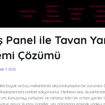
Bedava
Instagram
Instagram
Afganistan
Şifresiz
Takip
Beğeni
Kargo
Threads
Çoğal
Rekoru
Beğeni Hilesi
Şifres
 Panel ile Tavan Ya
emi Çözümü
lık 7, 2025
llikle büyük ve boş mekanlarda sıkça karşılaşılan bir sorundur. 
rkadaşlarınızla sohbet ediyorsunuz. Herkesin sesi, duvarlard
um, konuşmayı zorlaştırır ve rahatsız edici bir ortam yaratır.
reye giriyor. Kumaş paneller, ses dalgalarını emerek yankıyı a