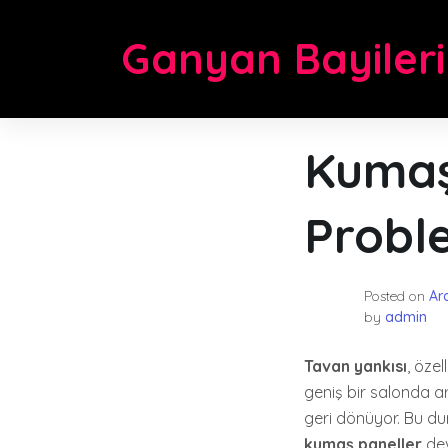
Skip
to
Ganyan Bayileri
content
Kumaş
Probl
Posted on
Ara
by
admin
Tavan yankısı
, öze
geniş bir salonda a
geri dönüyor. Bu dur
kumaş paneller
dev