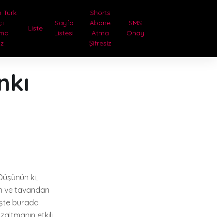
 Türk
Shorts
çi
Sayfa
Abone
SMS
Liste
tma
Listesi
Atma
Onay
iz
Şifresiz
nkı
Düşünün ki,
an ve tavandan
 İşte burada
zaltmanın etkili