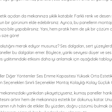
tik açıdan da mekanınıza şıklık katabilir. Farklı renk ve desen 
gun bir görünüm elde edebilirsiniz. Ayrıca, bu panellerin monta
nıza bile yapabilirsiniz. Yani, hem pratik hem de şık bir çözüm 
 size göre!
çalıştığını merak ediyor musunuz? Ses dalgaları, sert yüzeyler
ller bu dalgaları emer. Böylece, yankı seviyesi düşer ve ses k
s yalıtımındaki etkisini daha iyi anlamak için aşağıdaki tablo
ller Diğer Yöntemler Ses Emme Kapasitesi Yüksek Orta Estet
n Seçenekleri Sınırlı Seçenekler Montaj Kolaylığı Kolay Güçlük G
mekanınızdaki yankıdan şikayetçiyseniz, kumaş paneller hari
litesini artırır hem de mekanınıza estetik bir dokunuş katar. Un
tamın ruh halini de etkiler. Bu yüzden, doğru çözümü bulmak ö