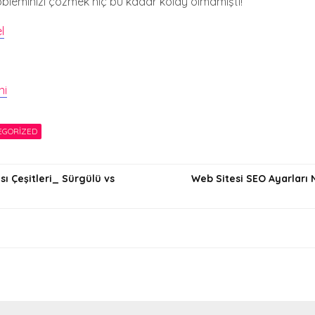
robleminizi çözmek hiç bu kadar kolay olmamıştı!
l
ni
EGORIZED
ı Çeşitleri_ Sürgülü vs
Web Sitesi SEO Ayarları N
i