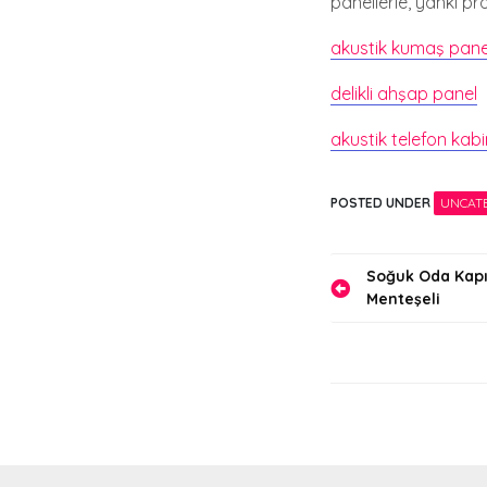
panellerle, yankı p
akustik kumaş pane
delikli ahşap panel
akustik telefon kabi
POSTED UNDER
UNCAT
Yazı
Soğuk Oda Kapıs
Menteşeli
gezinmes