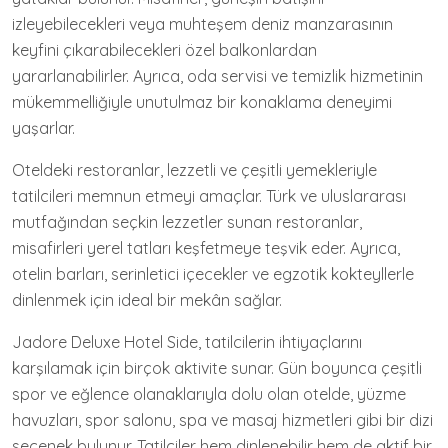
izleyebilecekleri veya muhteşem deniz manzarasının
keyfini çıkarabilecekleri özel balkonlardan
yararlanabilirler. Ayrıca, oda servisi ve temizlik hizmetinin
mükemmelliğiyle unutulmaz bir konaklama deneyimi
yaşarlar.
Oteldeki restoranlar, lezzetli ve çeşitli yemekleriyle
tatilcileri memnun etmeyi amaçlar. Türk ve uluslararası
mutfağından seçkin lezzetler sunan restoranlar,
misafirleri yerel tatları keşfetmeye teşvik eder. Ayrıca,
otelin barları, serinletici içecekler ve egzotik kokteyllerle
dinlenmek için ideal bir mekân sağlar.
Jadore Deluxe Hotel Side, tatilcilerin ihtiyaçlarını
karşılamak için birçok aktivite sunar. Gün boyunca çeşitli
spor ve eğlence olanaklarıyla dolu olan otelde, yüzme
havuzları, spor salonu, spa ve masaj hizmetleri gibi bir dizi
seçenek bulunur. Tatilciler hem dinlenebilir hem de aktif bir