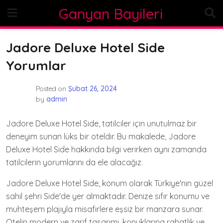
Skip
Ganyan Bayileri
to
content
Jadore Deluxe Hotel Side
Yorumlar
Posted on
Şubat 26, 2024
by
admin
Jadore Deluxe Hotel Side, tatilciler için unutulmaz bir
deneyim sunan lüks bir oteldir. Bu makalede, Jadore
Deluxe Hotel Side hakkında bilgi verirken aynı zamanda
tatilcilerin yorumlarını da ele alacağız.
Jadore Deluxe Hotel Side, konum olarak Türkiye'nin güzel
sahil şehri Side'de yer almaktadır. Denize sıfır konumu ve
muhteşem plajıyla misafirlere eşsiz bir manzara sunar.
Otelin modern ve zarif tasarımı, konuklarına rahatlık ve