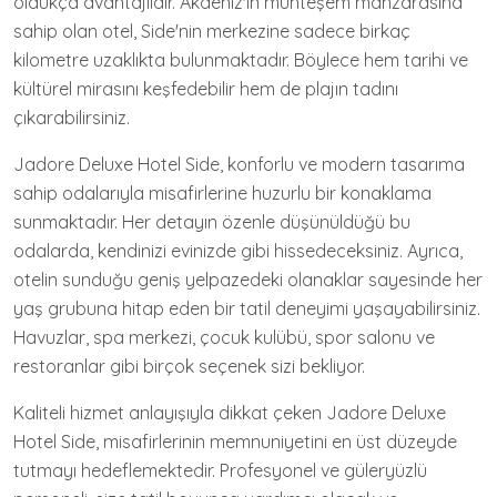
oldukça avantajlıdır. Akdeniz'in muhteşem manzarasına
sahip olan otel, Side'nin merkezine sadece birkaç
kilometre uzaklıkta bulunmaktadır. Böylece hem tarihi ve
kültürel mirasını keşfedebilir hem de plajın tadını
çıkarabilirsiniz.
Jadore Deluxe Hotel Side, konforlu ve modern tasarıma
sahip odalarıyla misafirlerine huzurlu bir konaklama
sunmaktadır. Her detayın özenle düşünüldüğü bu
odalarda, kendinizi evinizde gibi hissedeceksiniz. Ayrıca,
otelin sunduğu geniş yelpazedeki olanaklar sayesinde her
yaş grubuna hitap eden bir tatil deneyimi yaşayabilirsiniz.
Havuzlar, spa merkezi, çocuk kulübü, spor salonu ve
restoranlar gibi birçok seçenek sizi bekliyor.
Kaliteli hizmet anlayışıyla dikkat çeken Jadore Deluxe
Hotel Side, misafirlerinin memnuniyetini en üst düzeyde
tutmayı hedeflemektedir. Profesyonel ve güleryüzlü