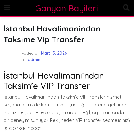
Skip
Ganyan Bayileri
to
content
İstanbul Havalimanindan
Taksime Vip Transfer
Posted on
Mart 15, 2026
by
admin
İstanbul Havalimanı’ndan
Taksim’e VIP Transfer
İstanbul Havalimanı’ndan Taksim’e VIP transfer hizmeti,
seyahatlerinizde konforu ve ayrıcalığı bir araya getiriyor.
Bu hizmet, sadece bir ulaşım aracı değil, aynı zamanda
bir deneyim sunuyor. Peki, neden VIP transfer seçmelisiniz?
İşte birkaç neden: