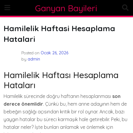
Skip
Ganyan Bayileri
to
content
Hamilelik Haftasi Hesaplama
Hatalari
Posted on
Ocak 26, 2026
by
admin
Hamilelik Haftası Hesaplama
Hataları
Hamilelik sürecinde doğru haftanın hesaplanması
son
derece önemlidir
. Çünkü bu, hem anne adayının hem de
bebeğin sağlığı açısından kritik bir rol oynar. Ancak, bazı
yaygın hatalar bu süreci karmaşık hale getirebilir. Peki, bu
hatalar neler? İşte bunları anlamak ve önlemek için