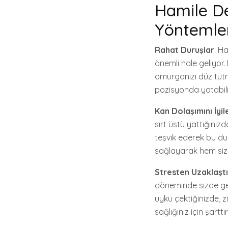
Hamile Des
Yöntemle
Rahat Duruşlar
: H
önemli hale geliyor. 
omurganızı düz tutm
pozisyonda yatabilir 
Kan Dolaşımını İyile
sırt üstü yattığınız
teşvik ederek bu du
sağlayarak hem sizin
Stresten Uzaklaştı
döneminde sizde ger
uyku çektiğinizde, zi
sağlığınız için şarttır