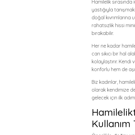
Hamilelik sırasında 
yastığıyla tanışmak
doğal kıvrımlarına 
rahatsızlık hissi mi
bırakabilir.
Her ne kadar hamileli
can sıkıcı bir hal a
kolaylaştırır. Kendi
konforlu hem de aşırı
Biz kadınlar, hami
olarak kendimize değ
gelecek için ilk adım
Hamilelik
Kullanım