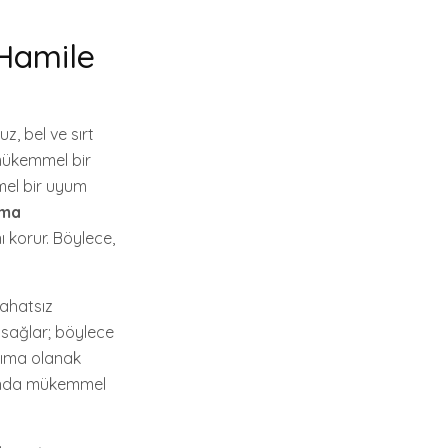
Hamile
, bel ve sırt
 mükemmel bir
mel bir uyum
tma
ı korur. Böylece,
rahatsız
k sağlar; böylece
anıma olanak
sında mükemmel