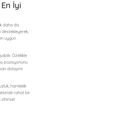
En İyi
ak daha da
ri destekleyerek,
 en uygun
bilir. Özellikle
atış pozisyonunu
 kan dolaşımı
zluk, hamilelik
yesinde rahat bir
 zihinsel