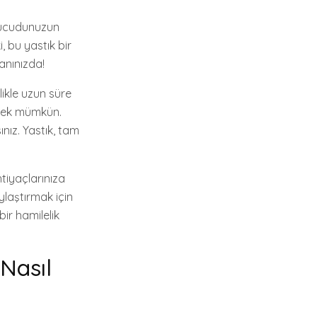
 vücudunuzun
, bu yastık bir
yanınızda!
likle uzun süre
tmek mümkün.
ız. Yastık, tam
htiyaçlarınıza
aylaştırmak için
ir hamilelik
 Nasıl