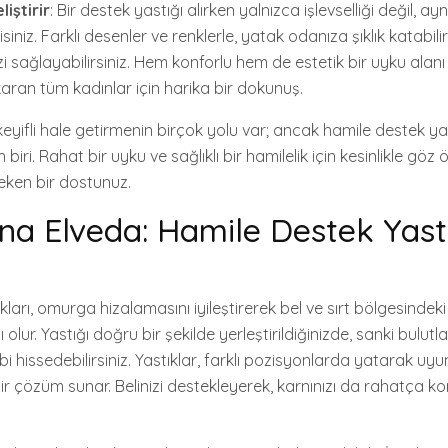
iştirir
: Bir destek yastığı alırken yalnızca işlevselliği değil, 
iniz. Farklı desenler ve renklerle, yatak odanıza şıklık katabilir
i sağlayabilirsiniz. Hem konforlu hem de estetik bir uyku alan
ıkaran tüm kadınlar için harika bir dokunuş.
eyifli hale getirmenin birçok yolu var; ancak hamile destek ya
n biri. Rahat bir uyku ve sağlıklı bir hamilelik için kesinlikle gö
eken bir dostunuz.
ına Elveda: Hamile Destek Yastı
ları, omurga hizalamasını iyileştirerek bel ve sırt bölgesindeki
lur. Yastığı doğru bir şekilde yerleştirildiğinizde, sanki bulutl
 hissedebilirsiniz. Yastıklar, farklı pozisyonlarda yatarak uy
r çözüm sunar. Belinizi destekleyerek, karnınızı da rahatça 