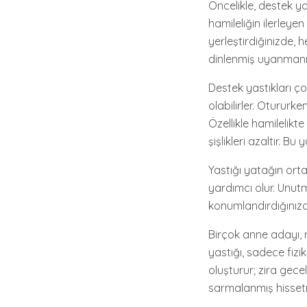
Öncelikle, destek y
hamileliğin ilerleyen
yerleştirdiğinizde, 
dinlenmiş uyanman
Destek yastıkları ço
olabilirler. Otururk
Özellikle hamilelikt
şişlikleri azaltır. Bu
Yastığı yatağın ort
yardımcı olur. Unut
konumlandırdığınızda,
Birçok anne adayı, r
yastığı, sadece fizi
oluşturur; zira gecel
sarmalanmış hisset