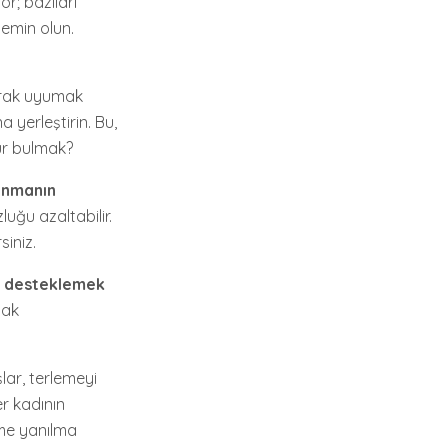
or; bazıları
n emin olun.
arak uyumak
a yerleştirin. Bu,
zur bulmak?
lanmanın
luğu azaltabilir.
siniz.
zı desteklemek
mak
lar, terlemeyi
er kadının
eme yanılma