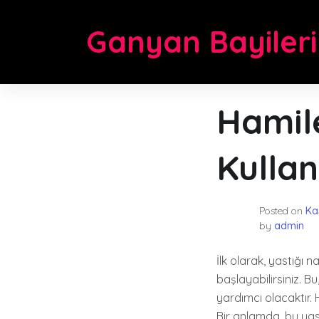
Skip
to
Ganyan Bayileri
content
Hamile
Kullanı
Posted on
Ka
by
admin
İlk olarak, yastığı n
başlayabilirsiniz. 
yardımcı olacaktır. H
Bir anlamda, bu yast