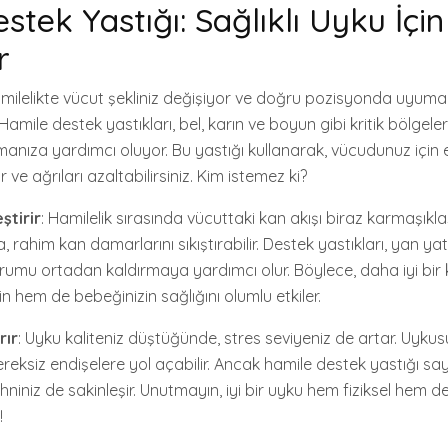
tek Yastığı: Sağlıklı Uyku İçin 
r
amilelikte vücut şekliniz değişiyor ve doğru pozisyonda uyum
Hamile destek yastıkları, bel, karın ve boyun gibi kritik bölgele
anıza yardımcı oluyor. Bu yastığı kullanarak, vücudunuz için
ve ağrıları azaltabilirsiniz. Kim istemez ki?
ştirir
: Hamilelik sırasında vücuttaki kan akışı biraz karmaşıklaşa
da, rahim kan damarlarını sıkıştırabilir. Destek yastıkları, yan y
rumu ortadan kaldırmaya yardımcı olur. Böylece, daha iyi bir
 hem de bebeğinizin sağlığını olumlu etkiler.
rır
: Uyku kaliteniz düştüğünde, stres seviyeniz de artar. Uykusu
eksiz endişelere yol açabilir. Ancak hamile destek yastığı sa
hniniz de sakinleşir. Unutmayın, iyi bir uyku hem fiziksel hem de
!