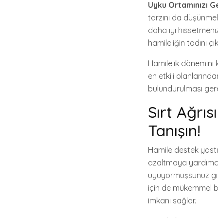
Uyku Ortamınızı Gel
tarzını da düşünmelis
daha iyi hissetmeniz
hamileliğin tadını ç
Hamilelik dönemini k
en etkili olanlarında
bulundurulması ger
Sırt Ağrıs
Tanışın!
Hamile destek yastık
azaltmaya yardımcı o
uyuyormuşsunuz gibi
için de mükemmel bi
imkanı sağlar.