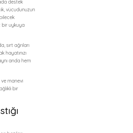
rada destek
tık, vücudunuzun
bilecek
t bir uykuya
, sırt ağrıları
ak hayatınızı
, aynı anda hem
i ve manevi
lıklı bir
stığı