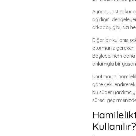
Ayrıca, yastığı kuc
ağırlığını dengeleye
arkadaş gibi, sizi h
Diğer bir kullanış şe
oturmanız gereken 
Böylece, hem daha a
anlamıyla bir yaşam k
Unutmayın, hamilelik
göre şekillendirerek 
bu süper yardımcıyı 
süreci geçirmenizde
Hamilelikt
Kullanılır?