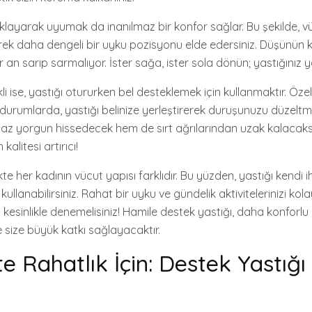
aklayarak uyumak da inanılmaz bir konfor sağlar. Bu şekilde,
rek daha dengeli bir uyku pozisyonu elde edersiniz. Düşünün ki
er an sarıp sarmalıyor. İster sağa, ister sola dönün; yastığınız 
kli ise, yastığı otururken bel desteklemek için kullanmaktır. Özel
durumlarda, yastığı belinize yerleştirerek duruşunuzu düzel
z yorgun hissedecek hem de sırt ağrılarından uzak kalacaksın
alitesi artırıcı!
te her kadının vücut yapısı farklıdır. Bu yüzden, yastığı kendi i
kullanabilirsiniz. Rahat bir uyku ve gündelik aktivitelerinizi kol
kesinlikle denemelisiniz! Hamile destek yastığı, daha konforlu b
 size büyük katkı sağlayacaktır.
e Rahatlık İçin: Destek Yastığı