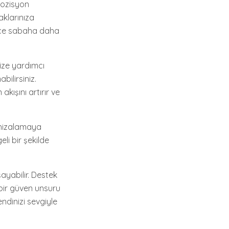
pozisyon
aklarınıza
ylece sabaha daha
size yardımcı
bilirsiniz.
kışını artırır ve
i hizalamaya
li bir şekilde
şayabilir. Destek
a bir güven unsuru
endinizi sevgiyle