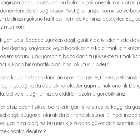
astığınızın doğru pozisyonunu bulmak çok önemli. Yan yatan 
 dönemlerinde en sağlıklısıdır. Yastığı sırtınıza, karnınıza ve bac
hem belinizin yükünü hafifletir hem de karnınızı destekler. Bö
ız mümkün!
k yönlüdür. Sadece uyurken değil, günlük aktivitelerinizde de 
en bel desteği sağlamak veya bacaklarınızı kaldırmak için kullana
e ödem sorunu yaşıyorsanız, bacaklarınızı yüksekte tutmak kan a
 yastık, koca bir rahatlık alanı hissi oluşturur adeta!
asına koyarak bacaklarınızın arasında yerleştirmek, pelvisiniz
mayın, yatağınızda abartılı hareketler yapmamak önemli. Denge
 bel ve sırt ağrılarınızda ciddi bir azalma görebilirsiniz.
ahatsız eden fiziksel belirtilerin yanı sıra stres ve kaygı da ya
ksel değil, duygusal olarak da bir rahatlık sunar. Bilinçaltınızd
eri yanınıza aldığınız bu yastık, sizi daha güvende hissettirir. K
mek harika değil mi?