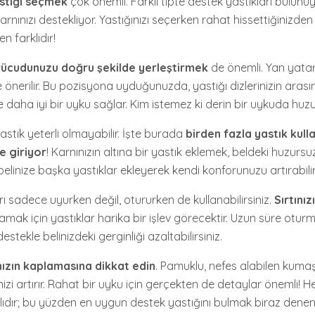
stığı seçmek
çok önemli. Farklı tipte destek yastıkları bulunuy
e karnınızı destekliyor. Yastığınızı seçerken rahat hissettiğinizde
 farklıdır!
vücudunuzu doğru şekilde yerleştirmek
de önemli. Yan yat
e önerilir. Bu pozisyona uyduğunuzda, yastığı dizlerinizin arasın
 ve daha iyi bir uyku sağlar. Kim istemez ki derin bir uykuda hu
stık yeterli olmayabilir. İşte burada
birden fazla yastık kul
e giriyor
! Karnınızın altına bir yastık eklemek, beldeki huzursuz
belinize başka yastıklar ekleyerek kendi konforunuzu artırabilir
ı sadece uyurken değil, otururken de kullanabilirsiniz.
Sırtını
mak için yastıklar harika bir işlev görecektir. Uzun süre otur
stekle belinizdeki gerginliği azaltabilirsiniz.
nızın kaplamasına dikkat edin
. Pamuklu, nefes alabilen kumaş
nizi artırır. Rahat bir uyku için gerçekten de detaylar önemli! H
rklıdır; bu yüzden en uygun destek yastığını bulmak biraz den