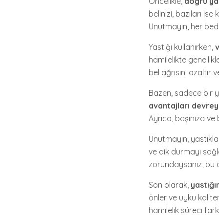
Öncelikle,
doğru ya
belinizi, bazıları is
Unutmayın, her beden
Yastığı kullanırken,
hamilelikte genellikl
bel ağrısını azaltır
Bazen, sadece bir ya
avantajları devrey
Ayrıca, başınıza ve 
Unutmayın, yastıklar
ve dik durmayı sağla
zorundaysanız, bu de
Son olarak,
yastığı
önler ve uyku kalite
hamilelik süreci fa