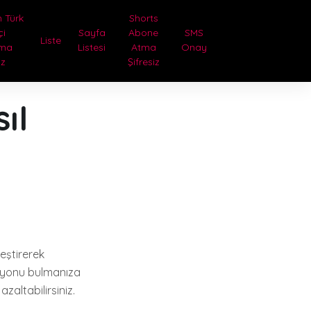
 Türk
Shorts
çi
Sayfa
Abone
SMS
Liste
tma
Listesi
Atma
Onay
iz
Şifresiz
ıl
leştirerek
zisyonu bulmanıza
azaltabilirsiniz.