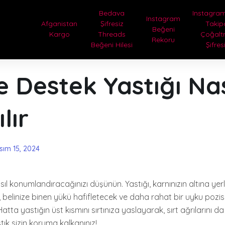
Bedava
Instagram
Instagram
Afganistan
Şifresiz
Takip
Beğeni
Kargo
Threads
Çoğal
Rekoru
Beğeni Hilesi
Şifres
 Destek Yastığı Nas
lır
sım 15, 2024
asıl konumlandıracağınızı düşünün. Yastığı, karnınızın altına yer
Bu, belinize binen yükü hafifletecek ve daha rahat bir uyku po
atta yastığın üst kısmını sırtınıza yaslayarak, sırt ağrılarını da 
ık sizin koruma kalkanınız!