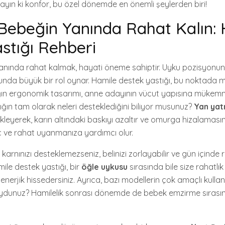
mayın ki konfor, bu özel dönemde en önemli şeylerden biri!
ebeğin Yanında Rahat Kalın: 
stığı Rehberi
ında rahat kalmak, hayati öneme sahiptir. Uyku pozisyonunuz
munda büyük bir rol oynar. Hamile destek yastığı, bu noktada
ğın ergonomik tasarımı, anne adayının vücut yapısına mükem
tığın tam olarak neleri desteklediğini biliyor musunuz?
Yan ya
leyerek, karın altındaki baskıyı azaltır ve omurga hizalamasın
 ve rahat uyanmanıza yardımcı olur.
karnınızı desteklemezseniz, belinizi zorlayabilir ve gün içinde 
mile destek yastığı, bir
öğle uykusu
sırasında bile size rahatlı
 enerjik hissedersiniz. Ayrıca, bazı modellerin çok amaçlı kull
 muydunuz? Hamilelik sonrası dönemde de bebek emzirme sıra