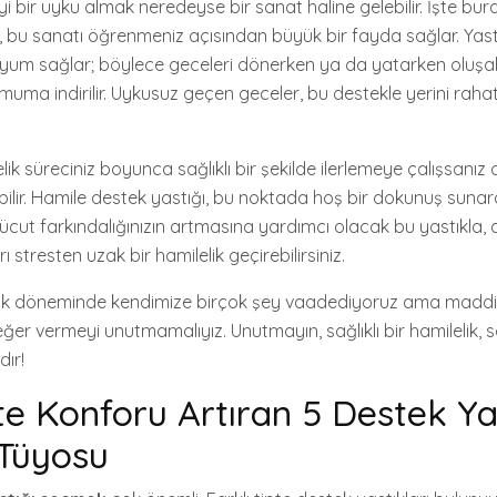
iyi bir uyku almak neredeyse bir sanat haline gelebilir. İşte bu
, bu sanatı öğrenmeniz açısından büyük bir fayda sağlar. Yas
uyum sağlar; böylece geceleri dönerken ya da yatarken oluşa
nimuma indirilir. Uykusuz geçen geceler, bu destekle yerini raha
k süreciniz boyunca sağlıklı bir şekilde ilerlemeye çalışsanız da
labilir. Hamile destek yastığı, bu noktada hoş bir dokunuş sunar
 vücut farkındalığınızın artmasına yardımcı olacak bu yastıkla
 stresten uzak bir hamilelik geçirebilirsiniz.
lelik döneminde kendimize birçok şey vaadediyoruz ama madd
er vermeyi unutmamalıyız. Unutmayın, sağlıklı bir hamilelik, sağ
dır!
te Konforu Artıran 5 Destek Ya
 Tüyosu