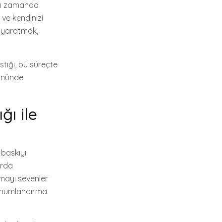
aynı zamanda
 ve kendinizi
ı yaratmak,
stığı, bu süreçte
z önünde
ğı ile
 baskıyı
arda
umayı sevenler
konumlandırma