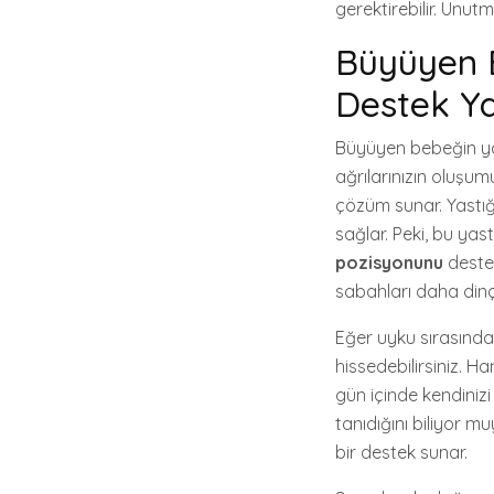
gerektirebilir. Unut
Büyüyen B
Destek Ya
Büyüyen bebeğin yan
ağrılarınızın oluşu
çözüm sunar. Yastı
sağlar. Peki, bu yas
pozisyonunu
destek
sabahları daha dinç
Eğer uyku sırasında 
hissedebilirsiniz. Ha
gün içinde kendinizi
tanıdığını biliyor
bir destek sunar.