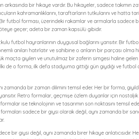
n arkasında bir hikaye vardır. Bu hikayeler, sadece takımın zafe
arın kahramanlıklarını, taraftarların tutkularını ve hatta tari
. Bir futbol forması, üzerindeki rakamlar ve armalarla sadece b
teye geçer; adeta bir zaman kapsülü gibidir.
tkulu futbol hayranlarının duygusal bağlarını yansıtır. Bir futbo
nemli anıları hatırlatır ve sahibine o anların bir parçası olma hiss
ük maçta giyilen ve unutulmaz bir zaferin simgesi haline gele
lki de o forma, ilk defa stadyuma gittiği gün giydiği ve futbol 
ı zamanda bir zaman dilimini temsil eder. Her bir forma, giyil
yansıtır. Retro formalar, geçmişe özlem duyanlar için nostaljik
ormalar ise teknolojinin ve tasarımın son noktasını temsil eder. 
 formaları sadece bir giysi olarak değil, aynı zamanda bir san
r.
ece bir giysi değil, aynı zamanda birer hikaye anlatıcısıdır. He