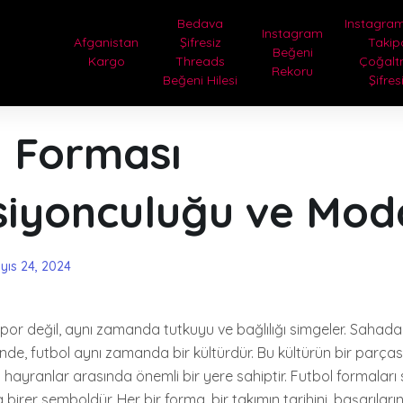
Bedava
Instagram
Instagram
Afganistan
Şifresiz
Takip
Beğeni
Kargo
Threads
Çoğal
Rekoru
Beğeni Hilesi
Şifres
l Forması
siyonculuğu ve Mod
yıs 24, 2024
spor değil, aynı zamanda tutkuyu ve bağlılığı simgeler. Saha
de, futbol aynı zamanda bir kültürdür. Bu kültürün bir parçası
 hayranlar arasında önemli bir yere sahiptir. Futbol formaları 
birer semboldür. Her bir forma, bir takımın tarihini, başarıları