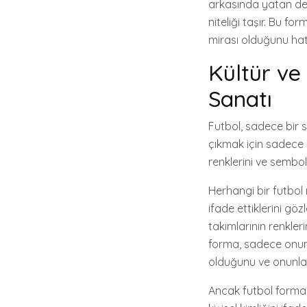
arkasında yatan der
niteliği taşır. Bu f
mirası olduğunu hatır
Kültür ve
Sanatı
Futbol, sadece bir 
çıkmak için sadece bi
renklerini ve semboll
Herhangi bir futbol m
ifade ettiklerini gö
takımlarının renkler
forma, sadece onun 
olduğunu ve onunla a
Ancak futbol formal