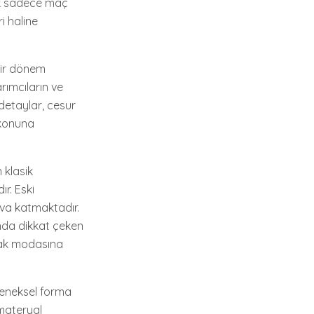
tık sadece maç
i haline
 bir dönem
rımcıların ve
 detaylar, cesur
ikonuna
 klasik
r. Eski
va katmaktadır.
nda dikkat çeken
okak modasına
eleneksel forma
 materyal