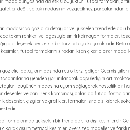
ildir; moda dünyasında da etkisi büyüktür. Futbol formaları, ar
ıyafetler değil, sokak modasının vazgeçilmez parçalarından bir
aları modasında göz alıcı detaylar ve yükselen trendlerle dolu
ece takım renkleri ve logosuyla sınırlı kalmayan formalar, tasa
ığıyla birleşerek benzersiz bir tarz ortaya koymaktadır. Retro
ı kesimler, futbol formalarını sıradanlıktan çıkarıp birer moda 
göz alıcı detayların başında retro tarzı geliyor. Geçmiş yılların
tasarımlarına yeniden yorumlanarak popülerliğini artırmaktadı
detayları, bugünün modasına uyum sağlayarak nostaljik bir ha
 desenler ve canlı renk kombinasyonları da futbol formaları
ik desenler, çizgiler ve grafikler, formaları sıra dışı kılarak s
mektedir.
tbol formalarında yükselen bir trend de sıra dışı kesimlerdir. G
na çıkarak asymmetrical kesimler, oversized modeller ve farklı