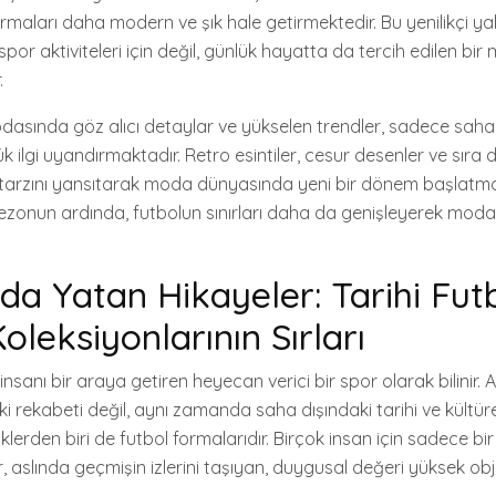
rmaları daha modern ve şık hale getirmektedir. Bu yenilikçi yak
por aktiviteleri için değil, günlük hayatta da tercih edilen bi
.
dasında göz alıcı detaylar ve yükselen trendler, sadece saha 
ilgi uyandırmaktadır. Retro esintiler, cesur desenler ve sıra dı
n tarzını yansıtarak moda dünyasında yeni bir dönem başlatma
 sezonun ardında, futbolun sınırları daha da genişleyerek mo
da Yatan Hikayeler: Tarihi Fut
leksiyonlarının Sırları
insanı bir araya getiren heyecan verici bir spor olarak bilinir.
 rekabeti değil, aynı zamanda saha dışındaki tarihi ve kültürel
liklerden biri de futbol formalarıdır. Birçok insan için sadece bir
 aslında geçmişin izlerini taşıyan, duygusal değeri yüksek obje