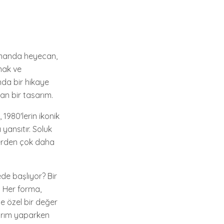
ı
zamanda heyecan,
amak ve
nda bir hikaye
an bir tasarım.
1980'lerin ikonik
yansıtır. Soluk
lerden çok daha
de başlıyor? Bir
. Her forma,
ce özel bir değer
tırım yaparken