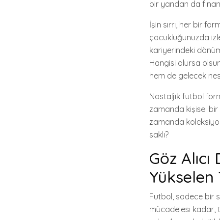
bir yandan da finan
İşin sırrı, her bir f
çocukluğunuzda izled
kariyerindeki dönüm
Hangisi olursa olsu
hem de gelecek nesil
Nostaljik futbol for
zamanda kişisel bir 
zamanda koleksiyone
saklı?
Göz Alıcı
Yükselen 
Futbol, sadece bir 
mücadelesi kadar, tr