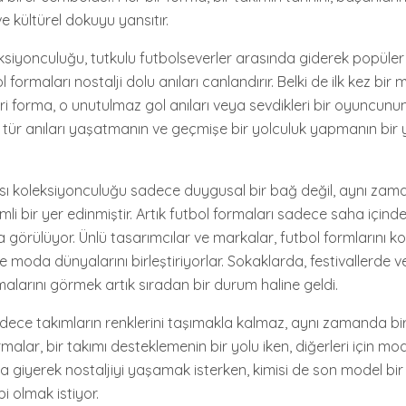
 kültürel dokuyu yansıtır.
ksiyonculuğu, tutkulu futbolseverler arasında giderek popüler 
bol formaları nostalji dolu anıları canlandırır. Belki de ilk kez bir
leri forma, o unutulmaz gol anıları veya sevdikleri bir oyuncunun
 tür anıları yaşatmanın ve geçmişe bir yolculuk yapmanın bir 
sı koleksiyonculuğu sadece duygusal bir bağ değil, aynı z
 bir yer edinmiştir. Artık futbol formaları sadece saha içinde
görülüyor. Ünlü tasarımcılar ve markalar, futbol formlarını ko
e moda dünyalarını birleştiriyorlar. Sokaklarda, festivallerde v
malarını görmek artık sıradan bir durum haline geldi.
dece takımların renklerini taşımakla kalmaz, aynı zamanda bir 
rmalar, bir takımı desteklemenin bir yolu iken, diğerleri için mod
ma giyerek nostaljiyi yaşamak isterken, kimisi de son model bi
i olmak istiyor.