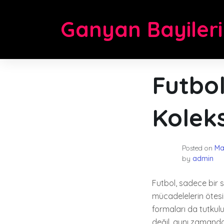
Skip
to
Ganyan Bayileri
content
Futbo
Kolek
Posted on
Ma
by
admin
Futbol, sadece bir 
mücadelelerin ötesin
formaları da tutkulu
değil, aynı zamanda 