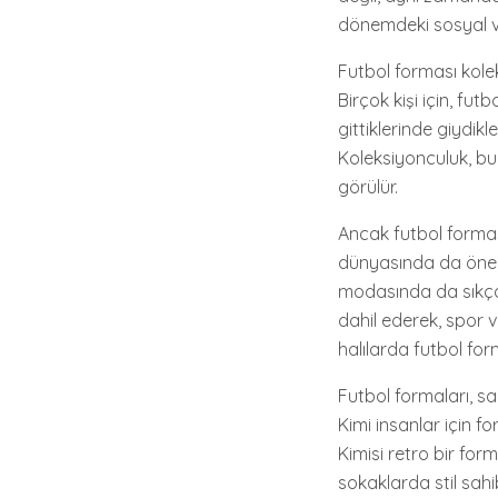
dönemdeki sosyal ve
Futbol forması kole
Birçok kişi için, fut
gittiklerinde giydik
Koleksiyonculuk, bu
görülür.
Ancak futbol forma
dünyasında da önemli
modasında da sıkça 
dahil ederek, spor v
halılarda futbol for
Futbol formaları, sa
Kimi insanlar için fo
Kimisi retro bir for
sokaklarda stil sahib