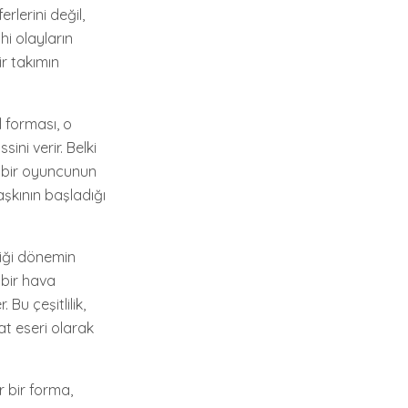
rlerini değil,
hi olayların
ir takımın
l forması, o
ini verir. Belki
n bir oyuncunun
aşkının başladığı
diği dönemin
 bir hava
Bu çeşitlilik,
at eseri olarak
r bir forma,