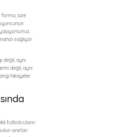
r forma, size
ir oyuncunun
 yaşıyorsunuz.
manızı sağlıyor
 değil, aynı
rini değil, aynı
angi hikayeler
asında
li futbolcuların
lun sınırları