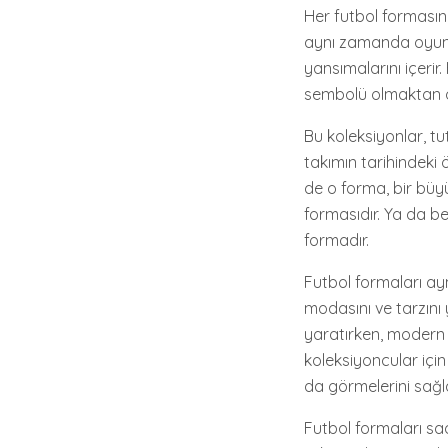
Her futbol formasını
aynı zamanda oyuncul
yansımalarını içerir
sembolü olmaktan ö
Bu koleksiyonlar, tu
takımın tarihindeki ö
de o forma, bir büy
formasıdır. Ya da be
formadır.
Futbol formaları ayn
modasını ve tarzını 
yaratırken, modern f
koleksiyoncular için
da görmelerini sağla
Futbol formaları sad