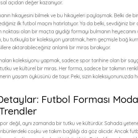
sal açıdan değer kazanıyor.
ormanın hikayesini bilmek ve bu hikayeleri paylaşmak. Belki de bi
iğiniz ilk futbol maçını hatırlatıyor. Ya da belki, sevdiğiniz b
 noktası olan bir maçta giydiği formayı bulmanın heyecanını
n, bu tutkuyla bir koleksiyon yaratmak, hem geçmişle bağ kur
lere aktarabileceğiniz anlamlı bir miras bırakıyor.
maları koleksiyonu yapmak, sadece spor tarihine olan bir saygı
tutku ve kültürel bir miras. Her forma, sadece bir takımın renkle
rin yaşam öyküsünü de taşır. Peki, sizin koleksiyonunuzda h
 Detaylar: Futbol Forması Mod
Trendler
spor değil, aynı zamanda bir tutku ve kültürdür. Sahada yetenek
ibünlerdeki coşku ve takım bağlılığı da göz alıcıdır. Ancak futbo