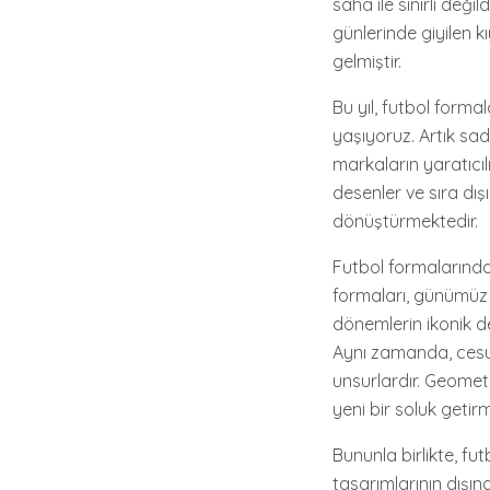
saha ile sınırlı değ
günlerinde giyilen k
gelmiştir.
Bu yıl, futbol form
yaşıyoruz. Artık sad
markaların yaratıcıl
desenler ve sıra dış
dönüştürmektedir.
Futbol formalarında 
formaları, günümüz 
dönemlerin ikonik 
Aynı zamanda, cesur
unsurlardır. Geometr
yeni bir soluk getir
Bununla birlikte, fu
tasarımlarının dışı