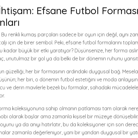
 İhtişam: Efsane Futbol Formas
nları
ı! Bu renkli kumaş parçaları sadece bir oyun için değil, aynı 
stalji için de birer sembol. Peki, efsane futbol formalarını topl
 kadar büyük bir etki yaratıyor? Düşünsenize, her forma aslı
maç, unutulmaz bir gol ya da belki de bir dönemin ruhunu yansıt
 güzelliği, her bir formasının ardındaki duygusal bağ. Mesela, 
üşünün; her biri, o dönemin futbol estetiğini ve moda anlayışını 
cu ve derin mavilerle bezeli bu formalar, sahadaki mücadele
or.
r forma koleksiyonuna sahip olmanın patlaması tam olarak nere
hobi olarak başlar ama zamanla kişisel bir müzeye dönüşebilir
, oyunu ya da anıyı hatırlatır, bu da koleksiyoner için son dere
formalar zamanla değerleniyor, yani bir yandan duygusal bir ya