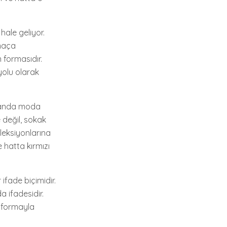
hale geliyor.
 maça
 formasıdır.
yolu olarak
amanda moda
 değil, sokak
leksiyonlarına
e hatta kırmızı
ifade biçimidir.
a ifadesidir.
r formayla