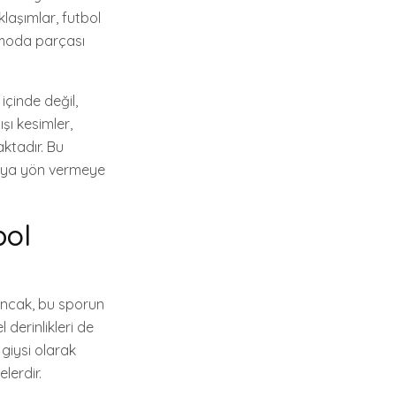
laşımlar, futbol
r moda parçası
içinde değil,
şı kesimler,
ktadır. Bu
daya yön vermeye
bol
 Ancak, bu sporun
 derinlikleri de
 giysi olarak
lerdir.