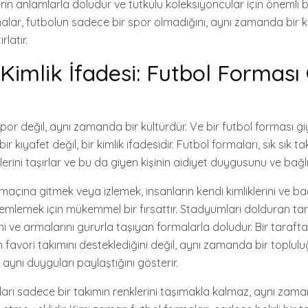
in anlamlarla doludur ve tutkulu koleksiyoncular için önemli b
ormalar, futbolun sadece bir spor olmadığını, aynı zamanda bir k
latır.
 Kimlik İfadesi: Futbol Formas
spor değil, aynı zamanda bir kültürdür. Ve bir futbol forması 
r kıyafet değil, bir kimlik ifadesidir. Futbol formaları, sık sık ta
erini taşırlar ve bu da giyen kişinin aidiyet duygusunu ve bağlılı
açına gitmek veya izlemek, insanların kendi kimliklerini ve bağlı
zlemlemek için mükemmel bir fırsattır. Stadyumları dolduran tar
ini ve armalarını gururla taşıyan formalarla doludur. Bir tarafta
favori takımını desteklediğini değil, aynı zamanda bir toplulu
ynı duyguları paylaştığını gösterir.
arı sadece bir takımın renklerini taşımakla kalmaz, aynı zama