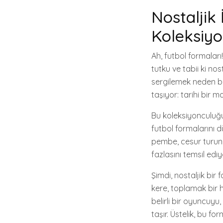
Nostaljik
Koleksiyo
Ah, futbol formalar
tutku ve tabii ki no
sergilemek neden bu
taşıyor: tarihi bir 
Bu koleksiyonculuğun
futbol formalarını d
pembe, cesur turun
fazlasını temsil ediy
Şimdi, nostaljik bi
kere, toplamak bir 
belirli bir oyuncuyu
taşır. Üstelik, bu 