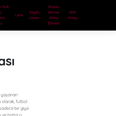
 Türk
Shorts
çi
Sayfa
Abone
SMS
Liste
tma
Listesi
Atma
Onay
iz
Şifresiz
ası
da yaşanan
 olarak, futbol
sadece bir giysi
nı ve hatta o