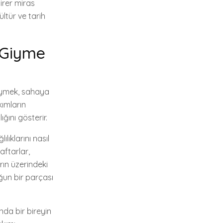
irer miras
ültür ve tarih
ı Giyme
giymek, sahaya
kımların
ğını gösterir.
lıklarını nasıl
aftarlar,
rın üzerindeki
ğun bir parçası
nda bir bireyin