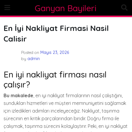
Skip
Ganyan Bayileri
to
content
En İyi Nakliyat Firmasi Nasil
Calisir
Posted on
Mayıs 23, 2026
by
admin
En iyi nakliyat firması nasıl
çalışır?
Bu makalede
, en iyi nakliyat firmalarının nasıl çalıştığını,
sundukları hizmetleri ve müşteri memnuniyetini sağlamak
için izledikleri adımları inceleyeceğiz. Nakliyat, taşınma
sürecinin en kritik parçalarından biridir. Doğru firma ile
çalışmak, taşınma sürecini kolaylaştırır. Peki, en iyi nakliyat