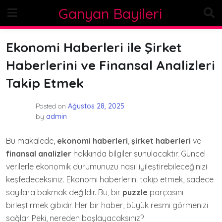
Skip
Ganyan Bayileri
to
content
Ekonomi Haberleri ile Şirket
Haberlerini ve Finansal Analizleri
Takip Etmek
Posted on
Ağustos 28, 2025
by
admin
Bu makalede,
ekonomi haberleri
,
şirket haberleri
ve
finansal analizler
hakkında bilgiler sunulacaktır. Güncel
verilerle ekonomik durumunuzu nasıl iyileştirebileceğinizi
keşfedeceksiniz. Ekonomi haberlerini takip etmek, sadece
sayılara bakmak değildir. Bu, bir
puzzle
parçasını
birleştirmek gibidir. Her bir haber, büyük resmi görmenizi
sağlar. Peki, nereden başlayacaksınız?