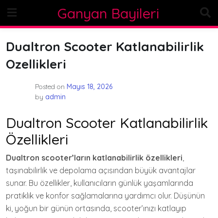
Skip
Ganyan Bayileri
to
content
Dualtron Scooter Katlanabilirlik
Ozellikleri
Posted on
Mayıs 18, 2026
by
admin
Dualtron Scooter Katlanabilirlik
Özellikleri
Dualtron scooter’ların katlanabilirlik özellikleri
,
taşınabilirlik ve depolama açısından büyük avantajlar
sunar. Bu özellikler, kullanıcıların günlük yaşamlarında
pratiklik ve konfor sağlamalarına yardımcı olur. Düşünün
ki, yoğun bir günün ortasında, scooter’ınızı katlayıp