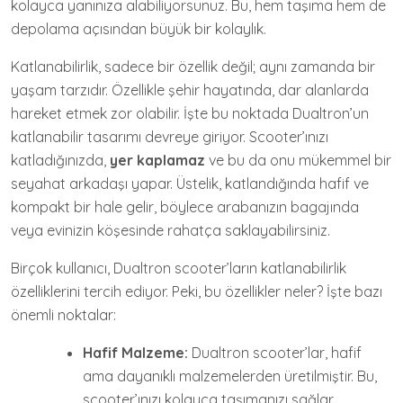
kolayca yanınıza alabiliyorsunuz. Bu, hem taşıma hem de
depolama açısından büyük bir kolaylık.
Katlanabilirlik, sadece bir özellik değil; aynı zamanda bir
yaşam tarzıdır. Özellikle şehir hayatında, dar alanlarda
hareket etmek zor olabilir. İşte bu noktada Dualtron’un
katlanabilir tasarımı devreye giriyor. Scooter’ınızı
katladığınızda,
yer kaplamaz
ve bu da onu mükemmel bir
seyahat arkadaşı yapar. Üstelik, katlandığında hafif ve
kompakt bir hale gelir, böylece arabanızın bagajında
veya evinizin köşesinde rahatça saklayabilirsiniz.
Birçok kullanıcı, Dualtron scooter’ların katlanabilirlik
özelliklerini tercih ediyor. Peki, bu özellikler neler? İşte bazı
önemli noktalar:
Hafif Malzeme:
Dualtron scooter’lar, hafif
ama dayanıklı malzemelerden üretilmiştir. Bu,
scooter’ınızı kolayca taşımanızı sağlar.