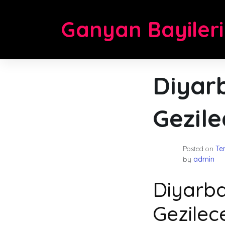
Skip
to
Ganyan Bayileri
content
Diyar
Gezile
Posted on
Te
by
admin
Diyarba
Gezilec