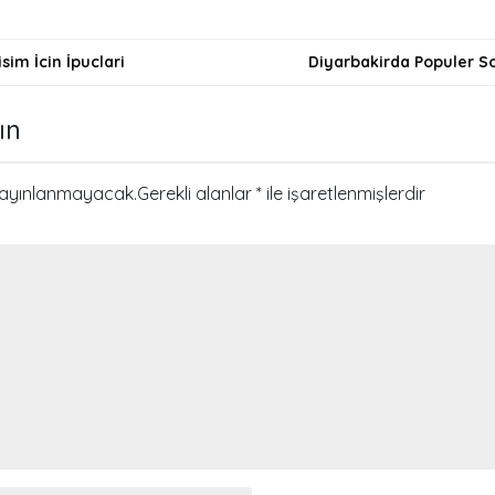
sim İcin İpuclari
Diyarbakirda Populer So
i
ın
yayınlanmayacak.
Gerekli alanlar
*
ile işaretlenmişlerdir