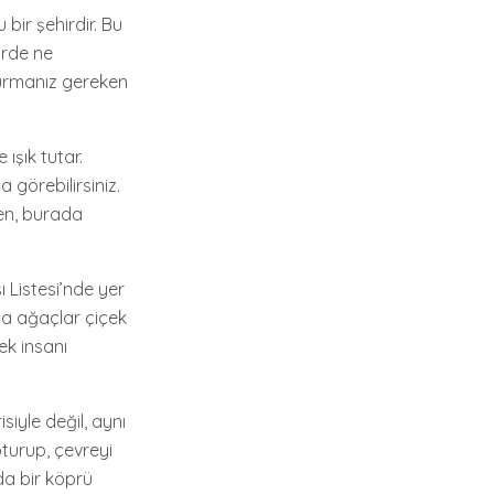
bir şehirdir. Bu
irde ne
durmanız gereken
 ışık tutar.
 görebilirsiniz.
ken, burada
 Listesi’nde yer
da ağaçlar çiçek
ek insanı
siyle değil, aynı
turup, çevreyi
da bir köprü