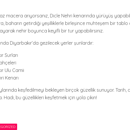
raz macera arıyorsanız, Dicle Nehri kenarında yürüyüş yapabilir
 baharın getirdiği yeşilliklerle birleşince muhteşem bir tablo o
layarak nehir boyunca keyifli bir tur yapabilirsiniz.
nda Diyarbakır’da gezilecek yerler şunlardır:
r Surları
ahçeleri
ır Ulu Camii
ri Kenarı
larında keşfedilmeyi bekleyen birçok güzellik sunuyor. Tarih, d
Hadi, bu güzellikleri keşfetmek için yola çıkın!
EGORIZED