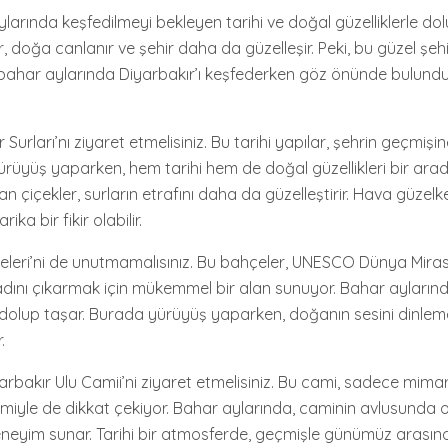
larında keşfedilmeyi bekleyen tarihi ve doğal güzelliklerle dolu 
 doğa canlanır ve şehir daha da güzelleşir. Peki, bu güzel şeh
e, bahar aylarında Diyarbakır’ı keşfederken göz önünde bulun
 Surları’nı ziyaret etmelisiniz. Bu tarihi yapılar, şehrin geçmişine
ürüyüş yaparken, hem tarihi hem de doğal güzellikleri bir arada
 çiçekler, surların etrafını daha da güzelleştirir. Hava güzel
ka bir fikir olabilir.
eleri’ni de unutmamalısınız. Bu bahçeler, UNESCO Dünya Mirası
adını çıkarmak için mükemmel bir alan sunuyor. Bahar ayların
e dolup taşar. Burada yürüyüş yaparken, doğanın sesini dinlem
.
arbakır Ulu Camii’ni ziyaret etmelisiniz. Bu cami, sadece mimari
iyle de dikkat çekiyor. Bahar aylarında, caminin avlusunda o
 deneyim sunar. Tarihi bir atmosferde, geçmişle günümüz arasın