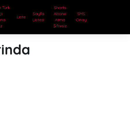
 Türk
Shorts
çi
Sayfa
Abone
SMS
Liste
tma
Listesi
Atma
Onay
iz
Şifresiz
rinda