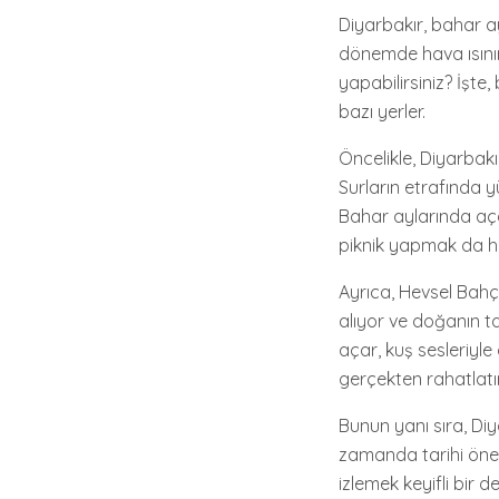
Diyarbakır, bahar ay
dönemde hava ısınır,
yapabilirsiniz? İşt
bazı yerler.
Öncelikle, Diyarbakır
Surların etrafında y
Bahar aylarında açan
piknik yapmak da hari
Ayrıca, Hevsel Bahç
alıyor ve doğanın t
açar, kuş sesleriyl
gerçekten rahatlatır
Bunun yanı sıra, Diy
zamanda tarihi önem
izlemek keyifli bir