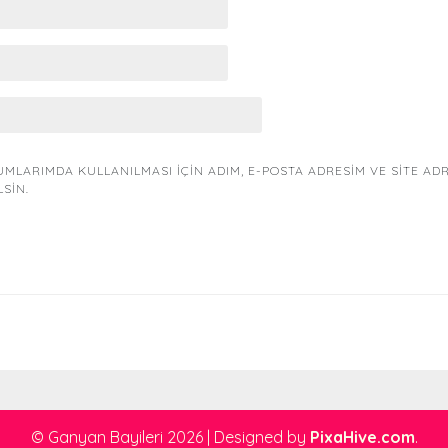
MLARIMDA KULLANILMASI IÇIN ADIM, E-POSTA ADRESIM VE SITE AD
LSIN.
© Ganyan Bayileri 2026
|
Designed by
PixaHive.com
.