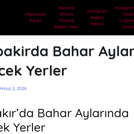
Bedava
Instagram
Instagram
Afganistan
Şifresiz
Takip
Beğeni
Kargo
Threads
Çoğal
Rekoru
Beğeni Hilesi
Şifres
bakirda Bahar Ayla
cek Yerler
mmuz 2, 2026
kır’da Bahar Aylarında
ek Yerler