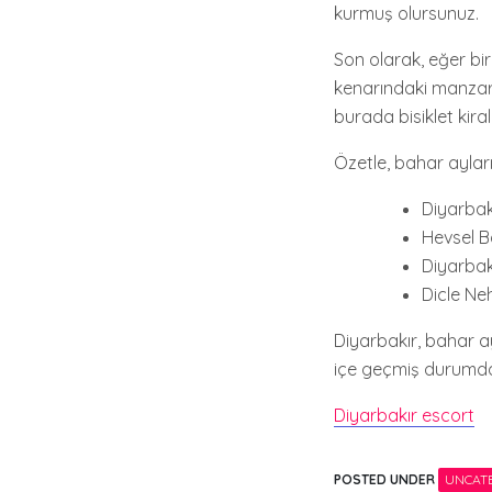
kurmuş olursunuz.
Son olarak, eğer bi
kenarındaki manzara,
burada bisiklet kira
Özetle, bahar ayları
Diyarbakı
Hevsel B
Diyarbak
Dicle Neh
Diyarbakır, bahar ay
içe geçmiş durumda. 
Diyarbakır escort
POSTED UNDER
UNCAT