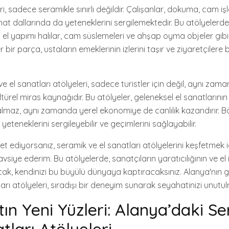
eri, sadece seramikle sınırlı değildir. Çalışanlar, dokuma, cam 
nat dallarında da yeteneklerini sergilemektedir. Bu atölyelerde
 el yapımı halılar, cam süslemeleri ve ahşap oyma objeler gibi 
er bir parça, ustaların emeklerinin izlerini taşır ve ziyaretçilere 
e el sanatları atölyeleri, sadece turistler için değil, aynı zam
ültürel miras kaynağıdır. Bu atölyeler, geleneksel el sanatlarını
lmaz, aynı zamanda yerel ekonomiye de canlılık kazandırır. Bö
eteneklerini sergileyebilir ve geçimlerini sağlayabilir.
et ediyorsanız, seramik ve el sanatları atölyelerini keşfetmek 
siye ederim. Bu atölyelerde, sanatçıların yaratıcılığının ve el iş
ak, kendinizi bu büyülü dünyaya kaptıracaksınız. Alanya'nın gi
arı atölyeleri, sıradışı bir deneyim sunarak seyahatinizi unutul
tın Yeni Yüzleri: Alanya’daki S
tları Atölyeleri