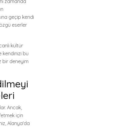
aynı zamanda
en
şına geçip kendi
 özgü eserler
anlı kültür
e kendinizi bu
az bir deneyim
dilmeyi
leri
lar. Ancak,
fetmek için
iz, Alanya'da