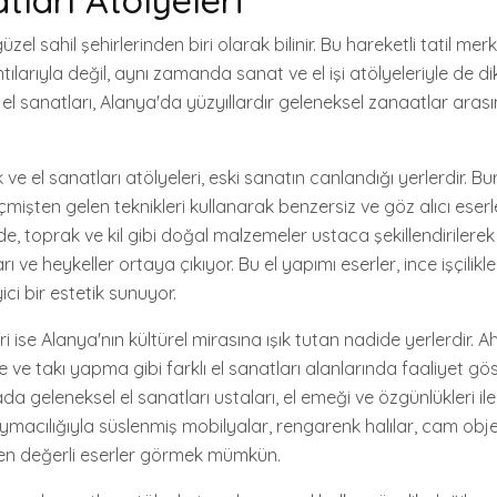
üzel sahil şehirlerinden biri olarak bilinir. Bu hareketli tatil me
lıntılarıyla değil, aynı zamanda sanat ve el işi atölyeleriyle de d
 el sanatları, Alanya'da yüzyıllardır geleneksel zanaatlar aras
ve el sanatları atölyeleri, eski sanatın canlandığı yerlerdir. B
şten gelen teknikleri kullanarak benzersiz ve göz alıcı eserle
e, toprak ve kil gibi doğal malzemeler ustaca şekillendirilerek 
ı ve heykeller ortaya çıkıyor. Bu el yapımı eserler, ince işçilikler
ici bir estetik sunuyor.
ri ise Alanya'nın kültürel mirasına ışık tutan nadide yerlerdir. 
ve takı yapma gibi farklı el sanatları alanlarında faaliyet gö
a geleneksel el sanatları ustaları, el emeği ve özgünlükleri ile
ymacılığıyla süslenmiş mobilyalar, rengarenk halılar, cam obje
inden değerli eserler görmek mümkün.