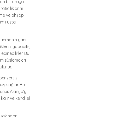
arı bir araya
tıcılıklarını
leme ve ahşap
imli usta
m sunmanın yanı
klerini yapabilir,
edinebilirler. Bu
am süslemeleri
ulunur.
 benzersiz
uş sağlar. Bu
unur. Alanya'yı
alır ve kendi el
ı yakından