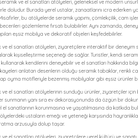
eramik ve el sanatları atölyeleri, geleneksel ve modern unsurl
erle doludur. Burada yerel ustalar, zanaatlarını icra ederken yara
Misafirler, bu atölyelerde seramik yapımı, çömlekçilik, cam iş
ı becerileri gözlemleme fırsatı bulabilirler. Aynı zamanda, deney
pılan eşsiz mobilya ve dekoratif objeleri keşfedebilirler.
ve el sanatları atölyeleri, ziyaretçilere interaktif bir deneyi
 alarak kişiselleştirme seçeneği de sağlar. Turistler, kendi serami
kullanarak kendilerini deneyebilir ve el sanatları hakkında bilgi 
ikayeleri anlatan desenlerin olduğu seramik tabaklar, renkli c
şap oyma motifleriyle bezenmiş mobilyalar gibi eşsiz ürünler b
ve el sanatları atölyelerinin sunduğu ürünler, ziyaretçiler için
ler sunmanın yanı sıra ev dekorasyonunda da özgün bir dokun
el el sanatlarının korunmasına ve yaşatılmasına da katkıda bul
lyelerdeki ustaların emeği ve yeteneği karşısında hayranlıkla k
aratma arzusuyla dolup taşar.
ve el sanatları atölyeleri, ziyaretçilere yerel kültürü ve sanat