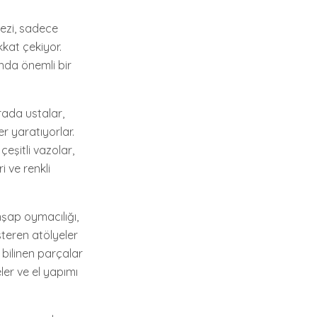
rkezi, sadece
ikkat çekiyor.
ında önemli bir
urada ustalar,
r yaratıyorlar.
çeşitli vazolar,
i ve renkli
Ahşap oymacılığı,
steren atölyeler
 bilinen parçalar
ler ve el yapımı