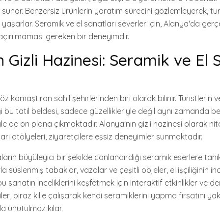
 sunar. Benzersiz ürünlerin yaratım sürecini gözlemleyerek, tu
yaşarlar. Seramik ve el sanatları severler için, Alanya'da ger
açırılmaması gereken bir deneyimdir.
 Gizli Hazinesi: Seramik ve El 
z kamaştıran sahil şehirlerinden biri olarak bilinir. Turistlerin ve
i bu tatil beldesi, sadece güzellikleriyle değil aynı zamanda be
yle de ön plana çıkmaktadır. Alanya'nın gizli hazinesi olarak nit
arı atölyeleri, ziyaretçilere eşsiz deneyimler sunmaktadır.
arın büyüleyici bir şekilde canlandırdığı seramik eserlere tanık 
üslenmiş tabaklar, vazolar ve çeşitli objeler, el işçiliğinin ince
u sanatın inceliklerini keşfetmek için interaktif etkinlikler ve de
ler, biraz kille çalışarak kendi seramiklerini yapma fırsatını ya
 unutulmaz kılar.