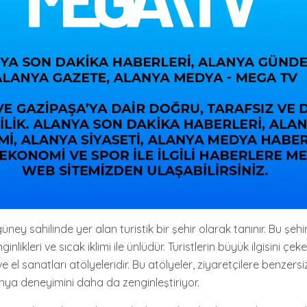
üney sahilinde yer alan turistik bir şehir olarak tanınır. Bu şehi
enginlikleri ve sıcak iklimi ile ünlüdür. Turistlerin büyük ilgisini çek
ve el sanatları atölyeleridir. Bu atölyeler, ziyaretçilere benzersi
nya deneyimini daha da zenginleştiriyor.