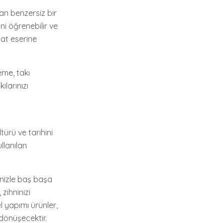
an benzersiz bir
ni öğrenebilir ve
nat eserine
eme, takı
ılarınızı
ürü ve tarihini
llanılan
inizle baş başa
zihninizi
el yapımı ürünler,
 dönüşecektir.