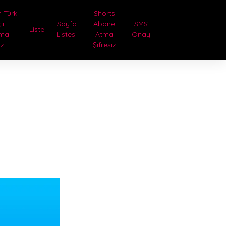
 Türk
Shorts
çi
Sayfa
Abone
SMS
Liste
tma
Listesi
Atma
Onay
iz
Şifresiz