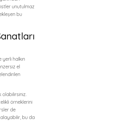
ristler unutulmaz
çekleşen bu
Sanatları
 yerli halkın
nzersiz el
elendirilen
olabilirsiniz.
likli örneklerini
rsler de
kalayabilir, bu da