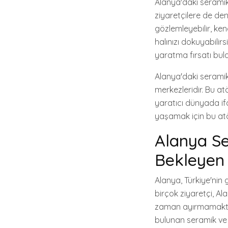
Alanya'daki seramik
ziyaretçilere de den
gözlemleyebilir, ken
halınızı dokuyabilir
yaratma fırsatı bulab
Alanya'daki seramik 
merkezleridir. Bu at
yaratıcı dünyada if
yaşamak için bu atö
Alanya Se
Bekleyen 
Alanya, Türkiye'nin g
birçok ziyaretçi, A
zaman ayırmamaktad
bulunan seramik ve 