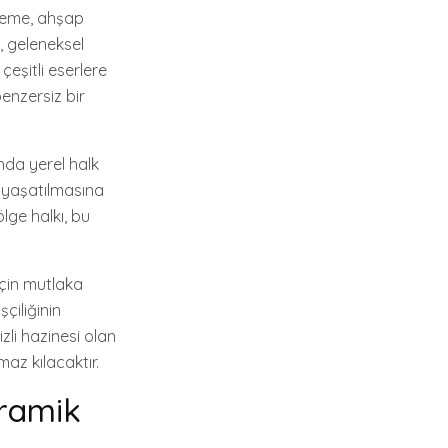
işleme, ahşap
, geleneksel
çeşitli eserlere
benzersiz bir
anda yerel halk
n yaşatılmasına
lge halkı, bu
için mutlaka
çiliğinin
zli hazinesi olan
maz kılacaktır.
eramik