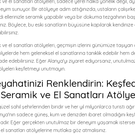
 ve el sanatları atölyeleri, sadece yerel halka yönelik değil, 
eyim sunuyor. Bir atölyeye adım attığınızda, ustaların çalışırk
di ellerinizle seramik yapabilir veya bir dokuma tezgahının ba
siniz. Böylece, bu eski sanatların büyüsüne kapılarak kendinize
ilirsiniz.
ve el sanatları atölyeleri, geçmişin izlerini günümüze taşıyan c
ölyelerde hem geleneksel el sanatlarına tanıklık edebilir hem d
ade edebilirsiniz. Eğer Alanya'yı ziyaret ediyorsanız, unutulm
lyeleri keşfetmeyi unutmayın.
yahatinizi Renklendirin: Keşfe
Seramik ve El Sanatları Atölye
üzel sahil şehirlerinden biridir ve her yıl milyonlarca turisti ağır
lanya'nın sadece güneş, kum ve denizden ibaret olmadığını keş
ır. Eğer gerçekten unutulmaz bir deneyim yaşamak istersen
el sanatları atölyelerine mutlaka göz atmalısınız.