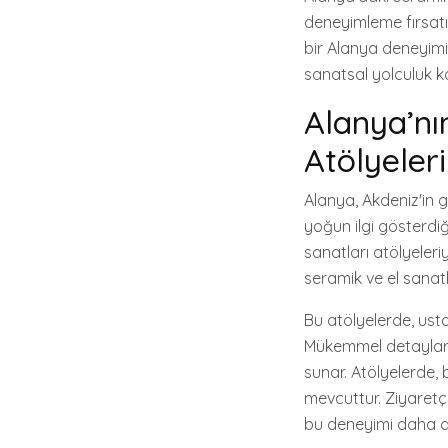
deneyimleme fırsatı
bir Alanya deneyimi 
sanatsal yolculuk k
Alanya’nın
Atölyeleri
Alanya, Akdeniz'in gö
yoğun ilgi gösterdiğ
sanatları atölyeleri
seramik ve el sanatl
Bu atölyelerde, ustal
Mükemmel detaylarla s
sunar. Atölyelerde, b
mevcuttur. Ziyaretçi
bu deneyimi daha da