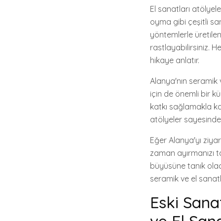
El sanatları atölyel
oyma gibi çeşitli sa
yöntemlerle üretilen
rastlayabilirsiniz. H
hikaye anlatır.
Alanya'nın seramik v
için de önemli bir k
katkı sağlamakla ka
atölyeler sayesinde y
Eğer Alanya'yı ziyar
zaman ayırmanızı tav
büyüsüne tanık olac
seramik ve el sanatl
Eski Sana
ve El Sana