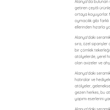
Alanya'da bulunan s
getiren çeşitli ürünl
ortaya koyuyorlar. 
oymacılık gibi farkl
ellerinden hızarla ya
Alanya'daki seramik 
sıra, özel siparişler
bir çömlek tekerleği 
atölyelerde, yerel h
olan avizeler ve ah
Alanya'daki seramik 
hatıralar ve hediye
atölyeler, geleneks
gezen herkes, bu atö
yapımı eserlerini y
Alanya'daki seramik 