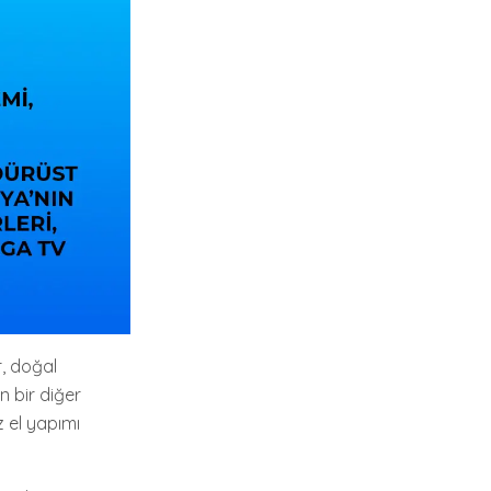
r, doğal
en bir diğer
z el yapımı