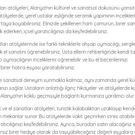
arı atölyeleri, Alanya'nın kültürel ve sanatsal dokusunu yansıt
ölyelerde, yerel ustalar eşliğinde seramik yapımının incelikleri
rtaya koyabilirsiniz. Elinizde şekillenen ham çamurun, birer sa
ederken, içsel yaratıcılığınızı da keşfedebilirsiniz.
ları atölyelerinde ise farklı tekniklerle ahşap oymacılığı, sergil
 el sanatını öğrenebilirsiniz. Usta ellerin rehberliğinde kendi tak
 oymacılığının inceliklerini öğrenebilir ve bu el becerilerinizi
birer hatıra eşyası yaratabilirsiniz.
e sanatsal deneyim sunmakla kalmaz, aynı zamanda yerel kült
zı sağlar. Ustaların anlattığı ilginç hikayeler ve atölyelerde ku
 Alanya'nın köklü geçmişiyle bağlantı kurmanıza yardımcı olur.
ve el sanatları atölyeleri, turistik kalabalıktan uzaklaşıp kend
n mekanlar sunar. Bu atölyelerde vakit geçirirken stres atabilir, 
ratıcılığınızı keşfedebilirsiniz. Ayrıca, buradan satın alacağınız 
rsiz birer hediye olarak da taşıyabileceğiniz değerli eşyalara