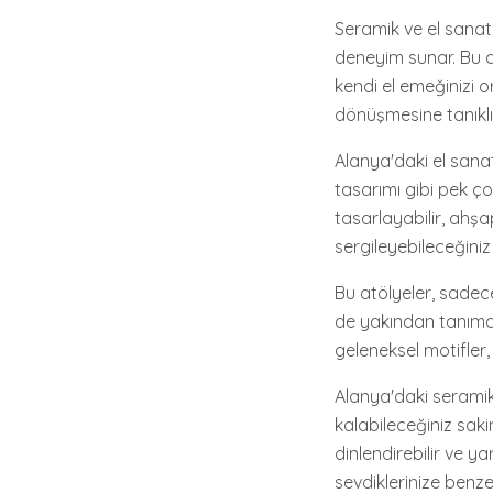
Seramik ve el sanatl
deneyim sunar. Bu at
kendi el emeğinizi o
dönüşmesine tanıklık 
Alanya'daki el sanat
tasarımı gibi pek çok
tasarlayabilir, ahşap
sergileyebileceğiniz 
Bu atölyeler, sadec
de yakından tanımanı
geleneksel motifler,
Alanya'daki seramik 
kalabileceğiniz saki
dinlendirebilir ve ya
sevdiklerinize benze