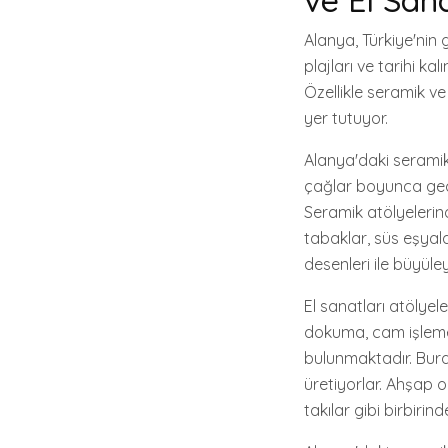
Alanya, Türkiye'nin g
plajları ve tarihi ka
Özellikle seramik ve
yer tutuyor.
Alanya'daki seramik 
çağlar boyunca geçmi
Seramik atölyelerind
tabaklar, süs eşyalar
desenleri ile büyüley
El sanatları atölyele
dokuma, cam işleme 
bulunmaktadır. Burad
üretiyorlar. Ahşap o
takılar gibi birbir